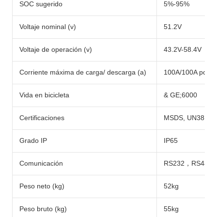
SOC sugerido
5%-95%
Voltaje nominal (v)
51.2V
Voltaje de operación (v)
43.2V-58.4V
Corriente máxima de carga/ descarga (a)
100A/100A por p
Vida en bicicleta
& GE;6000
Certificaciones
MSDS, UN38.3, 
Grado IP
IP65
Comunicación
RS232，RS485
Peso neto (kg)
52kg
Peso bruto (kg)
55kg