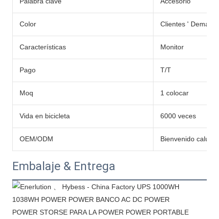
Palabra clave
Accesorio
Color
Clientes ' Demand
Características
Monitor
Pago
T/T
Moq
1 colocar
Vida en bicicleta
6000 veces
OEM/ODM
Bienvenido caluro
Embalaje & Entrega