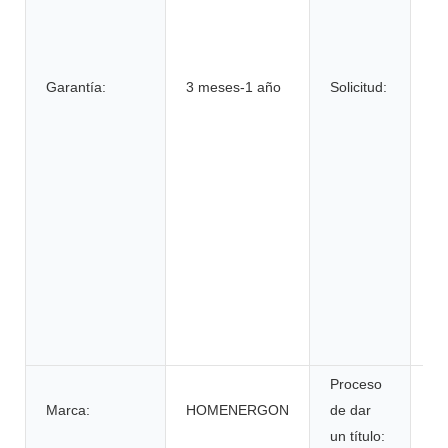
su
bi
el
Garantía:
3 meses-1 año
Solicitud:
hi
ve
elé
ru
si
en
si
al
de
su
in
Proceso
Marca:
HOMENERGON
de dar
ce
un título: