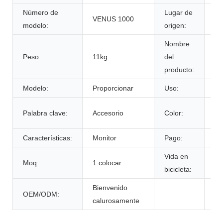
Número de
Lugar de
VENUS 1000
An
modelo:
origen:
Nombre
Peso:
11kg
del
Ca
producto:
Modelo:
Proporcionar
Uso:
Vi
De
Palabra clave:
Accesorio
Color:
cl
Características:
Monitor
Pago:
T/
Vida en
Moq:
1 colocar
60
bicicleta:
Bienvenido
OEM/ODM:
calurosamente