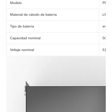
Modelo
POWE
Material de cátodo de batería
LFP
Tipo de batería
embal
Capacidad nominal
50aho
Voltaje nominal
51.2V