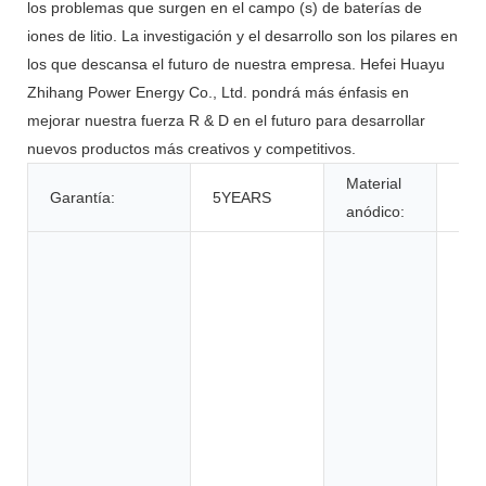
los problemas que surgen en el campo (s) de baterías de
iones de litio. La investigación y el desarrollo son los pilares en
los que descansa el futuro de nuestra empresa. Hefei Huayu
Zhihang Power Energy Co., Ltd. pondrá más énfasis en
mejorar nuestra fuerza R & D en el futuro para desarrollar
nuevos productos más creativos y competitivos.
Material
Garantía:
5YEARS
LF
anódico:
Jug
her
eléc
ele
ele
con
carr
sub
bici