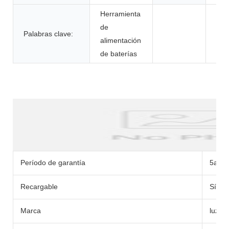
Herramienta
de
Palabras clave:
alimentación
de baterías
Descripción del Producto
Período de garantía
5año
Recargable
Sí
Marca
luz d