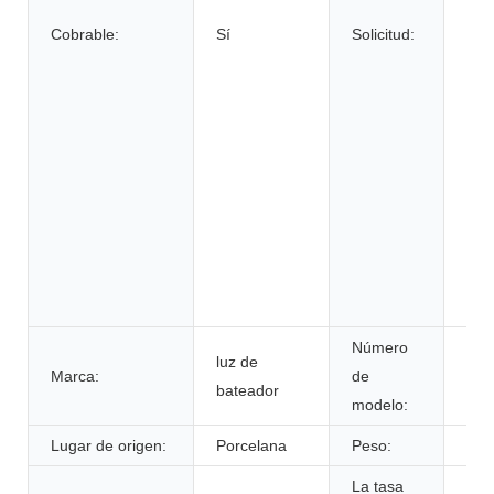
eléc
Cobrable:
Sí
Solicitud:
hilo
sill
eléc
sis
ener
sis
alm
de 
sum
ini
Número
luz de
Marca:
de
PO
bateador
modelo:
Lugar de origen:
Porcelana
Peso:
60k
La tasa