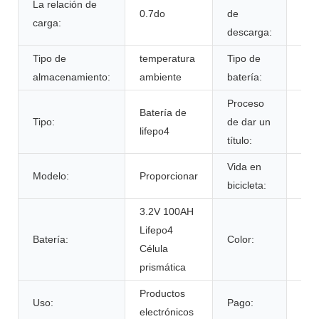
La relación de
0.7do
de
0.7
carga:
descarga:
Tipo de
temperatura
Tipo de
Bat
almacenamiento:
ambiente
batería:
life
Proceso
Batería de
Tipo:
de dar un
UN3
lifepo4
título:
Vida en
Modelo:
Proporcionar
600
bicicleta:
3.2V 100AH ​​
Lifepo4
Col
Batería:
Color:
Célula
per
prismática
Productos
Uso:
Pago:
T/T
electrónicos