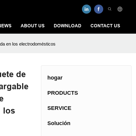
NEWS
ABOUT US
DOWNLOAD
CONTACT US
tada en los electrodomésticos
uete de
hogar
cargable
PRODUCTS
e
SERVICE
 los
Solución