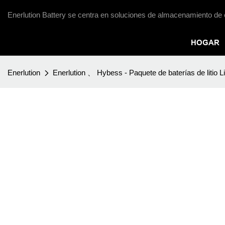
Enerlution Battery se centra en soluciones de almacenamiento de 
HOGAR
Enerlution
Enerlution 、 Hybess - Paquete de baterías de litio L