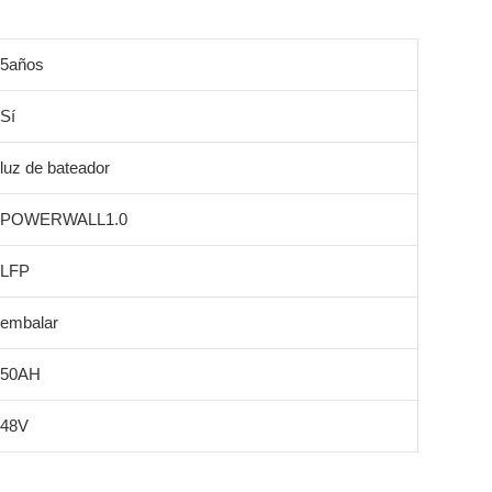
5años
Sí
luz de bateador
POWERWALL1.0
LFP
embalar
50AH
48V