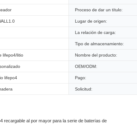
teador
Proceso de dar un título:
ALL1.0
Lugar de origen:
La relación de carga:
Tipo de almacenamiento:
 lifepo4/litio
Nombre del producto:
sonalizado
OEM/ODM:
tio lifepo4
Pago:
madera
Solicitud: