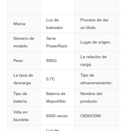
sum
ini
Luz de
Proceso de dar
Marca:
ce
bateador
un título:
Número de
Serie
Lugar de origen:
Por
modelo:
PowerRack
La relación de
Peso:
80KG
0.7
carga:
La tasa de
Tipo de
tem
0.7C
descarga:
almacenamiento:
amb
Tipo de
Batería de
Nombre del
Paq
batería:
lifepo4/litio
producto:
de 
Vida en
6000 veces
OEM/ODM:
Sí 
bicicleta:
Luz de
Col