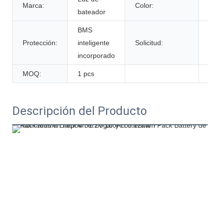
Marca:
Color:
bateador
per
BMS
Protección:
inteligente
Solicitud:
Soli
incorporado
MOQ:
1 pcs
Descripción del Producto