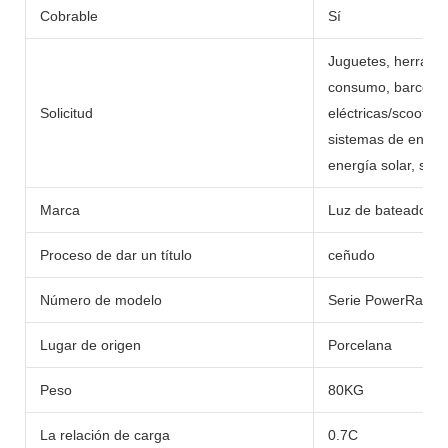
Cobrable
Sí
Juguetes, herramie
consumo, barcos, c
Solicitud
eléctricas/scooters,
sistemas de energí
energía solar, sumi
Marca
Luz de bateador
Proceso de dar un título
ceñudo
Número de modelo
Serie PowerRack
Lugar de origen
Porcelana
Peso
80KG
La relación de carga
0.7C