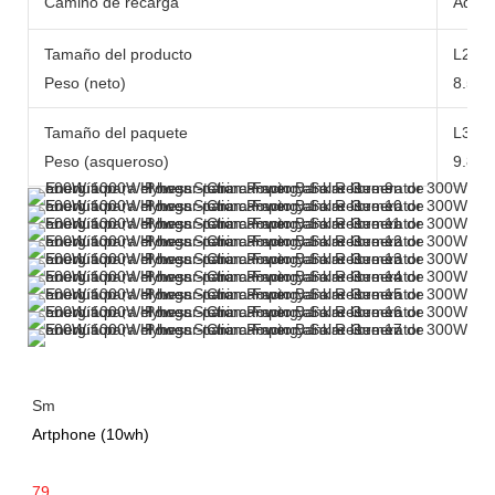
Camino de recarga
Adapt
Tamaño del producto
L290
Peso (neto)
8.5 kg
Tamaño del paquete
L371
Peso (asqueroso)
9.8 kg