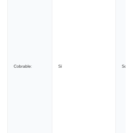
Cobrable:
Sí
Solici