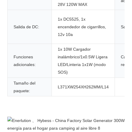
acond
28V 120W MAX
1x DC5525, 1x
Salida de DC:
encendedor de cigarrillos,
Salid
12v 10a
1x 10W Cargador
Funciones
inalámbrico/1x0.5W Ligera
Cami
adicionales:
LED/Linteria 1x1W (modo
recar
SOS)
Tamaño del
L371XW254XH262MM/L14
paquete:
Descripción del Producto