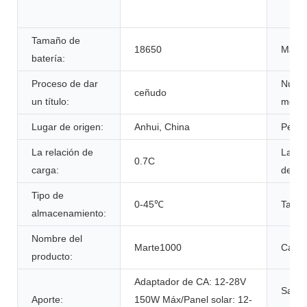
Tamaño de
18650
Marca
batería:
Proceso de dar
Núme
ceñudo
un título:
model
Lugar de origen:
Anhui, China
Peso:
La relación de
La ta
0.7C
carga:
desca
Tipo de
0-45℃
Tama
almacenamiento:
Nombre del
Marte1000
Capac
producto:
Adaptador de CA: 12-28V
Salida
Aporte:
150W Máx/Panel solar: 12-