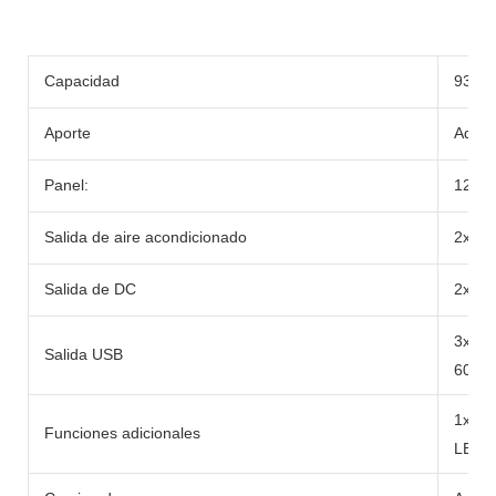
Capacidad
933W
Aporte
Adapt
Panel:
12-2
Salida de aire acondicionado
2x Ca
Salida de DC
2x DC
3x U
Salida USB
60W
1x 10
Funciones adicionales
LED/L