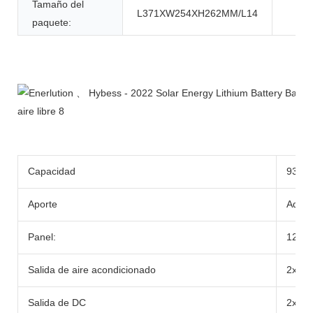
Tamaño del
L371XW254XH262MM/L14
paquete:
Descripción del Producto
Capacidad
933W
Aporte
Adapt
Panel:
12-2
Salida de aire acondicionado
2x Ca
Salida de DC
2x DC