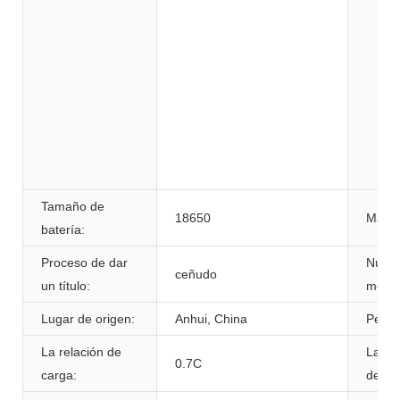
Tamaño de
18650
Marca
batería:
Proceso de dar
Núme
ceñudo
un título:
model
Lugar de origen:
Anhui, China
Peso:
La relación de
La ta
0.7C
carga:
desca