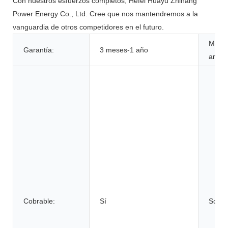
Con nuestros esfuerzos completos, Hefei Huayu Zhihang
Power Energy Co., Ltd. Cree que nos mantendremos a la
vanguardia de otros competidores en el futuro.
Mater
Garantía:
3 meses-1 año
anódi
Cobrable:
Sí
Solici