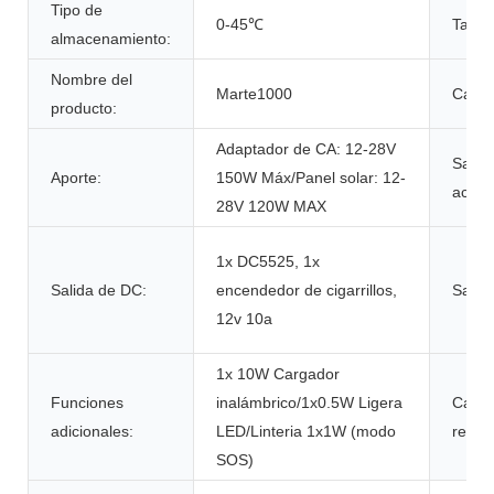
Tipo de
0-45℃
Tama
almacenamiento:
Nombre del
Marte1000
Capac
producto:
Adaptador de CA: 12-28V
Salida
Aporte:
150W Máx/Panel solar: 12-
acond
28V 120W MAX
1x DC5525, 1x
Salida de DC:
encendedor de cigarrillos,
Salid
12v 10a
1x 10W Cargador
Funciones
inalámbrico/1x0.5W Ligera
Cami
adicionales:
LED/Linteria 1x1W (modo
recar
SOS)