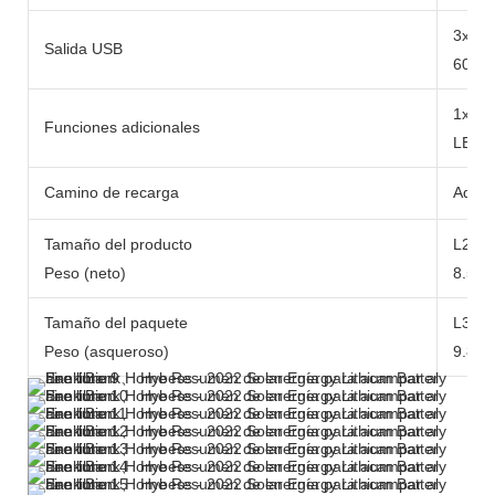
3x U
Salida USB
60W
1x 10
Funciones adicionales
LED/L
Camino de recarga
Adapt
Tamaño del producto
L290
Peso (neto)
8.5 kg
Tamaño del paquete
L371
Peso (asqueroso)
9.8 kg