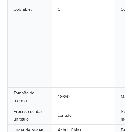
Cobrable:
Sí
Solici
Tamaño de
18650
Marca
batería:
Proceso de dar
Núme
ceñudo
un título:
model
Lugar de origen:
Anhui, China
Peso: