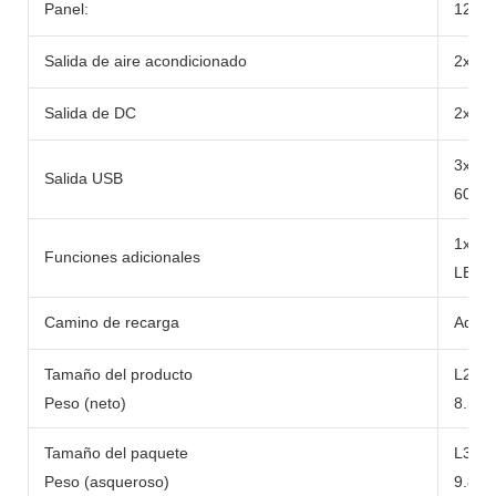
Panel:
12-2
Salida de aire acondicionado
2x Ca
Salida de DC
2x DC
3x U
Salida USB
60W
1x 10
Funciones adicionales
LED/L
Camino de recarga
Adapt
Tamaño del producto
L290
Peso (neto)
8.5 kg
Tamaño del paquete
L371
Peso (asqueroso)
9.8 kg