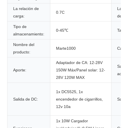
La relación de
La ta
0.7C
carga:
desca
Tipo de
0-45℃
Tama
almacenamiento:
Nombre del
Marte1000
Capac
producto:
Adaptador de CA: 12-28V
Salida
Aporte:
150W Máx/Panel solar: 12-
acond
28V 120W MAX
1x DC5525, 1x
Salida de DC:
encendedor de cigarrillos,
Salid
12v 10a
1x 10W Cargador