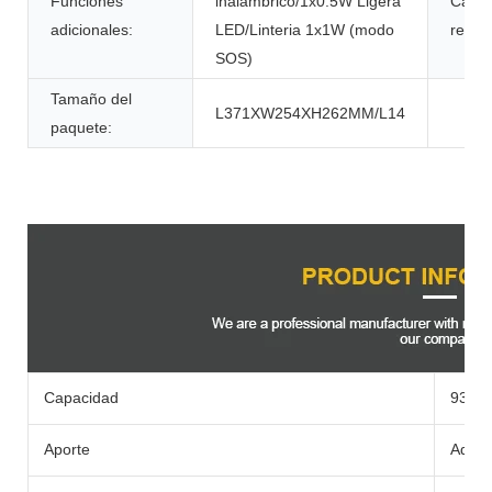
Funciones
inalámbrico/1x0.5W Ligera
Cami
adicionales:
LED/Linteria 1x1W (modo
recar
SOS)
Tamaño del
L371XW254XH262MM/L14
paquete:
Descripción del Producto
Capacidad
933W
Aporte
Adapt