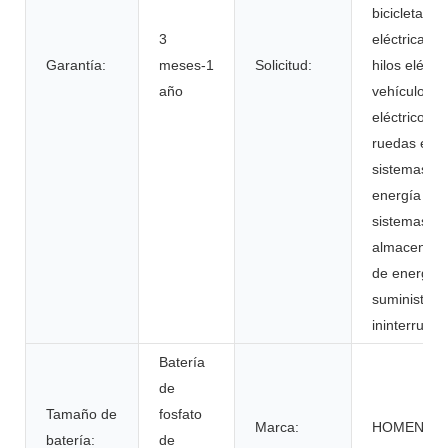
bicicletas
3
eléctricas/s
Garantía:
meses-1
Solicitud:
hilos eléctri
año
vehículos
eléctricos, s
ruedas eléct
sistemas de
energía eléc
sistemas de
almacenami
de energía s
suministros
ininterrumpi
Batería
de
Tamaño de
fosfato
Marca:
HOMENER
batería:
de