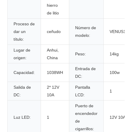
hierro
de litio
Proceso de
Número de
dar un
ceñudo
VENUS100
modelo:
título:
Lugar de
Anhui,
Peso:
14kg
origen:
China
Entrada de
Capacidad:
1038WH
100w
DC:
Salida de
2* 12V
Pantalla
1
DC:
10A
LCD:
Puerto de
encendedor
Luz LED:
1
12V 10A
de
cigarrillos: