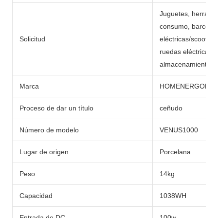
Juguetes, herramie
consumo, barcos, c
Solicitud
eléctricas/scooters,
ruedas eléctricas,
almacenamiento de 
Marca
HOMENERGON
Proceso de dar un título
ceñudo
Número de modelo
VENUS1000
Lugar de origen
Porcelana
Peso
14kg
Capacidad
1038WH
Entrada de DC
100w