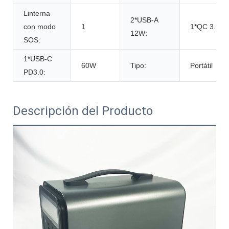
Linterna
2*USB-A
con modo
1
1*QC 3.0 1
12W:
SOS:
1*USB-C
60W
Tipo:
Portátil
PD3.0:
Descripción del Producto