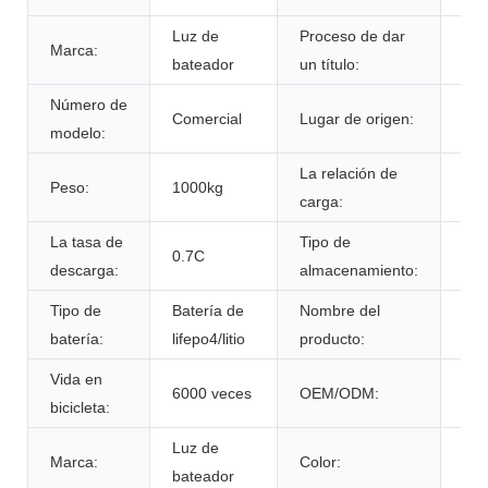
Luz de
Proceso de dar
Marca:
ce
bateador
un título:
Número de
Comercial
Lugar de origen:
Por
modelo:
La relación de
Peso:
1000kg
0.7
carga:
La tasa de
Tipo de
tem
0.7C
descarga:
almacenamiento:
amb
Tipo de
Batería de
Nombre del
Paq
batería:
lifepo4/litio
producto:
de 
Vida en
6000 veces
OEM/ODM:
Sí 
bicicleta:
Luz de
Col
Marca:
Color:
bateador
per