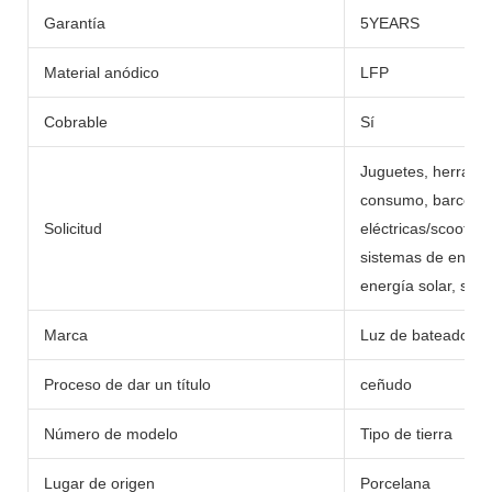
Garantía
5YEARS
Material anódico
LFP
Cobrable
Sí
Juguetes, herramie
consumo, barcos, c
Solicitud
eléctricas/scooters,
sistemas de energí
energía solar, sumi
Marca
Luz de bateador
Proceso de dar un título
ceñudo
Número de modelo
Tipo de tierra
Lugar de origen
Porcelana