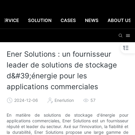
SERVICE
SOLUTION
CASES
NEWS
ABOUT US
Ener Solutions : un fournisseur
leader de solutions de stockage
d&#39;énergie pour les
applications commerciales
2024-12-06
Enerlution
57
En matière de solutions de stockage d'énergie pour
applications commerciales, Ener Solutions est un fournisseur
réputé et leader du secteur. Axé sur l'innovation, la fiabilité et
la durabilité, Ener Solutions propose une large gamme de