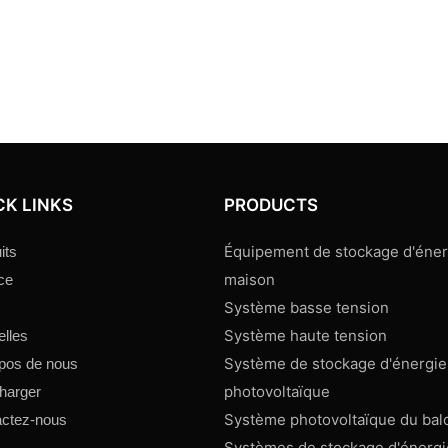
CK LINKS
PRODUCTS
Équipement de stockage d'énerg
its
maison
ce
Système basse tension
Système haute tension
lles
Système de stockage d'énergie
pos de nous
photovoltaïque
harger
Système photovoltaïque du bal
ctez-nous
Systèmes de stockage d'énergie