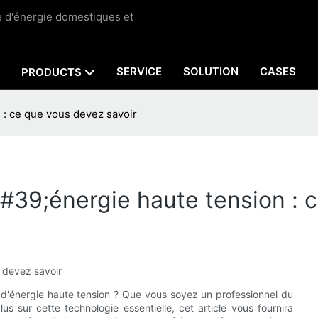
ge d'énergie domestiques et
SERVICE
SOLUTION
CASES
PRODUCTS
 : ce que vous devez savoir
39;énergie haute tension : c
 devez savoir
 d'énergie haute tension ? Que vous soyez un professionnel du
us sur cette technologie essentielle, cet article vous fournira