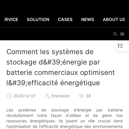
SERVICE
SOLUTION
CASES
NEWS
ABOUT US
Comment les systèmes de
stockage d&#39;énergie par
batterie commerciaux optimisent
l&#39;efficacité énergétique
2024-12-01
Enerlution
39
Les systèmes de stockage d'énergie par batterie
révolutionnent notre façon d'utiliser et de gérer nos
ressources énergétiques. Ils jouent un rôle crucial dans
l'optimisation de l'efficacité énergétique des environnements