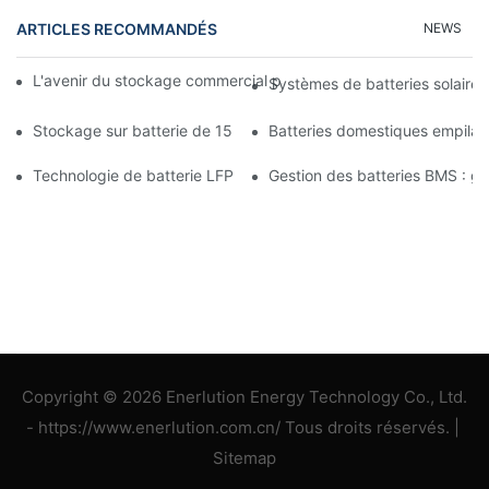
ARTICLES RECOMMANDÉS
NEWS
L'avenir du stockage commercial par batterie : tendances et in
Systèmes de batteries solaires
Stockage sur batterie de 15 kW : alimentez votre avenir en tou
Batteries domestiques empilab
Technologie de batterie LFP : un choix durable pour le stockage
Gestion des batteries BMS : gara
Copyright © 2026 Enerlution Energy Technology Co., Ltd.
- https://www.enerlution.com.cn/ Tous droits réservés. |
Sitemap