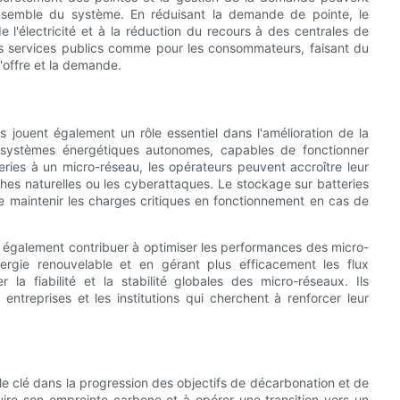
ensemble du système. En réduisant la demande de pointe, le
e l'électricité et à la réduction du recours à des centrales de
s services publics comme pour les consommateurs, faisant du
l'offre et la demande.
s jouent également un rôle essentiel dans l'amélioration de la
s systèmes énergétiques autonomes, capables de fonctionner
ries à un micro-réseau, les opérateurs peuvent accroître leur
phes naturelles ou les cyberattaques. Le stockage sur batteries
e maintenir les charges critiques en fonctionnement en cas de
ut également contribuer à optimiser les performances des micro-
nergie renouvelable et en gérant plus efficacement les flux
la fiabilité et la stabilité globales des micro-réseaux. Ils
es entreprises et les institutions qui cherchent à renforcer leur
rôle clé dans la progression des objectifs de décarbonation et de
re son empreinte carbone et à opérer une transition vers un