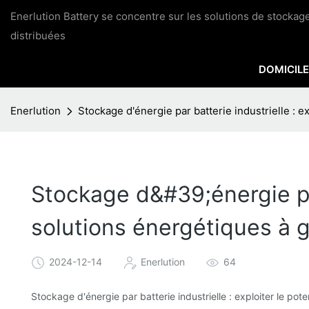
Enerlution Battery se concentre sur les solutions de stocka
distribuées
DOMICILE
Enerlution
Stockage d'énergie par batterie industrielle : e
Stockage d&#39;énergie par 
solutions énergétiques à 
2024-12-14
Enerlution
64
Stockage d'énergie par batterie industrielle : exploiter le pot