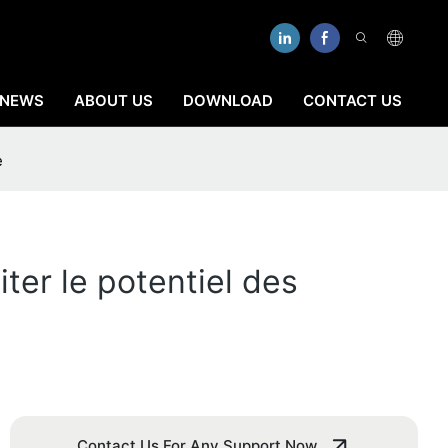
NEWS
ABOUT US
DOWNLOAD
CONTACT US
e
ter le potentiel des
Contact Us For Any Support Now