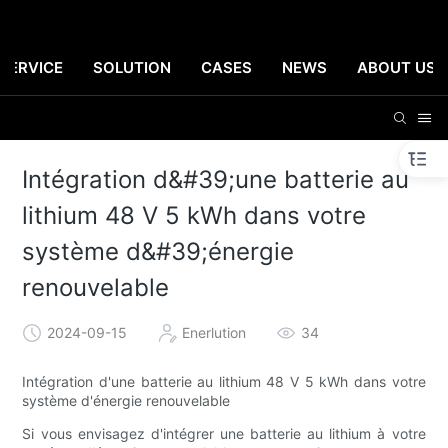
SERVICE
SOLUTION
CASES
NEWS
ABOUT US
Intégration d&#39;une batterie au
lithium 48 V 5 kWh dans votre
système d&#39;énergie
renouvelable
2024-09-15
Enerlution
34
Intégration d'une batterie au lithium 48 V 5 kWh dans votre
système d'énergie renouvelable
Si vous envisagez d'intégrer une batterie au lithium à votre