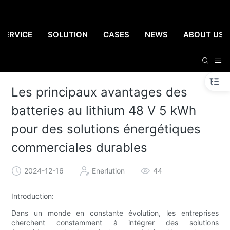
SERVICE
SOLUTION
CASES
NEWS
ABOUT US
Les principaux avantages des
batteries au lithium 48 V 5 kWh
pour des solutions énergétiques
commerciales durables
2024-12-16
Enerlution
44
Introduction:
Dans un monde en constante évolution, les entreprises
cherchent constamment à intégrer des solutions