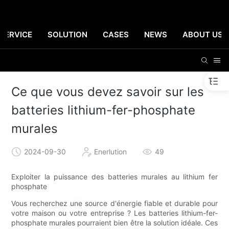
SERVICE
SOLUTION
CASES
NEWS
ABOUT US
Ce que vous devez savoir sur les
batteries lithium-fer-phosphate
murales
2024-09-30
Enerlution
49
Exploiter la puissance des batteries murales au lithium fer
phosphate
Vous recherchez une source d'énergie fiable et durable pour
votre maison ou votre entreprise ? Les batteries lithium-fer-
phosphate murales pourraient bien être la solution idéale. Ces