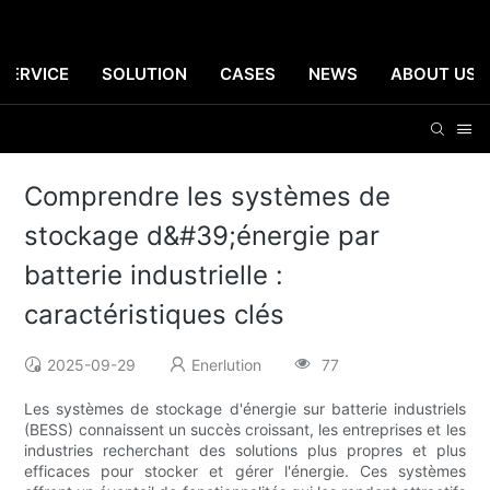
SERVICE
SOLUTION
CASES
NEWS
ABOUT US
Comprendre les systèmes de
stockage d&#39;énergie par
batterie industrielle :
caractéristiques clés
2025-09-29
Enerlution
77
Les systèmes de stockage d'énergie sur batterie industriels
(BESS) connaissent un succès croissant, les entreprises et les
industries recherchant des solutions plus propres et plus
efficaces pour stocker et gérer l'énergie. Ces systèmes