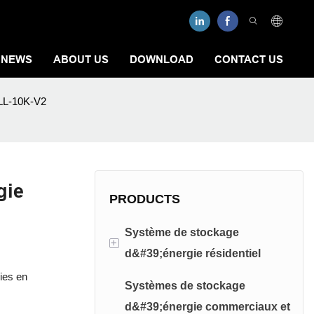
NEWS
ABOUT US
DOWNLOAD
CONTACT US
L-10K-V2
gie
PRODUCTS
Système de stockage
+
d&#39;énergie résidentiel
ies en
Systèmes de stockage
Système de stockage
d&#39;énergie commerciaux et
d&#39;énergie basse tension