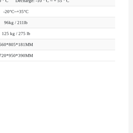
 50 ° C
Décharge: -10 ° C ~ + 55 ° C
-20°C~+35°C
96kg / 211lb
125 kg / 275 lb
560*805*181MM
720*950*390MM