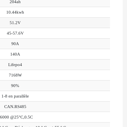
204ah
10.44kwh
51.2V
45-57.6V
90A
140A
Lifepo4
7168W
90%
1-8 en parallèle
CAN.RS485
6000 @25°C,0.5C