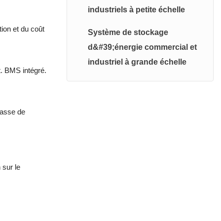
industriels à petite échelle
Système haute tension
ion et du coût
Système de stockage
Système de stockage
d&#39;énergie commercial et
d'énergie photovoltaïque
industriel à grande échelle
t. BMS intégré.
Système photovoltaïque du
balcon
lasse de
 sur le