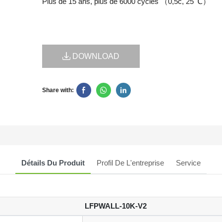
Plus de 15 ans, plus de 6000 cycles （0,5c, 25 ℃）
DOWNLOAD
Share with:
Détails Du Produit
Profil De L'entreprise
Service
LFPWALL-10K-V2