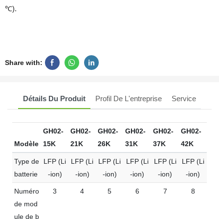
℃).
Share with:
Détails Du Produit
Profil De L'entreprise
Service
GH02-
GH02-
GH02-
GH02-
GH02-
GH02-
Modèle
15K
21K
26K
31K
37K
42K
Type de
LFP (Li
LFP (Li
LFP (Li
LFP (Li
LFP (Li
LFP (Li
batterie
-ion)
-ion)
-ion)
-ion)
-ion)
-ion)
Numéro
3
4
5
6
7
8
de mod
ule de b