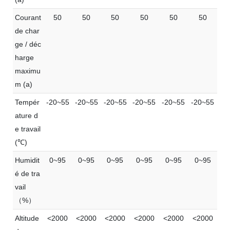
Courant
50
50
50
50
50
50
de char
ge / déc
harge
maximu
m (a)
Tempér
-20~55
-20~55
-20~55
-20~55
-20~55
-20~55
ature d
e travail
(℃)
Humidit
0~95
0~95
0~95
0~95
0~95
0~95
é de tra
vail
（%）
Altitude
<2000
<2000
<2000
<2000
<2000
<2000