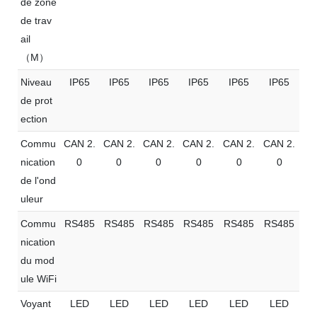
de zone
de trav
ail
（M）
Niveau
IP65
IP65
IP65
IP65
IP65
IP65
de prot
ection
Commu
CAN 2.
CAN 2.
CAN 2.
CAN 2.
CAN 2.
CAN 2.
nication
0
0
0
0
0
0
de l'ond
uleur
Commu
RS485
RS485
RS485
RS485
RS485
RS485
nication
du mod
ule WiFi
Voyant
LED
LED
LED
LED
LED
LED