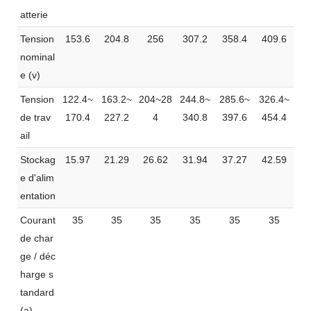
atterie
Tension
153.6
204.8
256
307.2
358.4
409.6
nominal
e (v)
Tension
122.4~
163.2~
204~28
244.8~
285.6~
326.4~
de trav
170.4
227.2
4
340.8
397.6
454.4
ail
Stockag
15.97
21.29
26.62
31.94
37.27
42.59
e d'alim
entation
Courant
35
35
35
35
35
35
de char
ge / déc
harge s
tandard
(a)