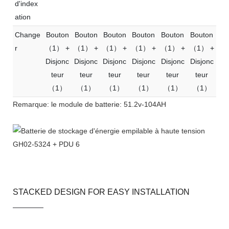
d'index
ation
Change
Bouton
Bouton
Bouton
Bouton
Bouton
Bouton
r
（1） +
（1） +
（1） +
（1） +
（1） +
（1） +
Disjonc
Disjonc
Disjonc
Disjonc
Disjonc
Disjonc
teur
teur
teur
teur
teur
teur
（1）
（1）
（1）
（1）
（1）
（1）
Remarque: le module de batterie: 51.2v-104AH
STACKED DESIGN FOR EASY INSTALLATION