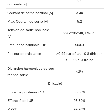
800
nominale [w]
Courant de sortie nominal [A]
3.48
Max. Courant de sortie [A]
5.2
Tension de sortie nominale
220/230/240, L/N/PE
[V]
Fréquence nominale [Hz]
50/60
Facteur de puissance
>0,99 par défaut, 0,8 dirigean
t ... 0.8 à la traîne
Distorsion harmonique de cou
<3%
rant de sortie
Efficacité
Efficacité pondérée CEC
95.50%
Efficacité de l'UE
95.30%
MPPT
99.90%