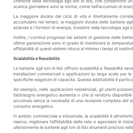
chimiche della tecnologia agli ioni di litio, che consentono un
scarica giornaliere sono la norma, come nell'accumulo di energia
La maggiore durata del ciclo di vita è direttamente correla
accumulano nel tempo, la maggiore durata delle batterie agli i
aziende e i fornitori di energia, investire nella tecnologia agli
Inoltre, i continui progressi nei sistemi di gestione delle batt
ultima generazione sono in grado di monitorare la temperatura,
affidabilità di questi sistemi riduce al minimo i tempi di inat
Scalabilità e flessibilità
Le batterie agli ioni di litio offrono scalabilità e flessibilità 
installazioni commerciali o applicazioni su larga scala per le 
specifiche esigenze di capacità. Questa adattabilità è partico
Ad esempio, nelle applicazioni residenziali, gli utenti posso
fabbisogno energetico aumenta o che si rendono disponibili riso
accumulo senza la necessità di una revisione completa del sis
consumo energetico.
In ambito commerciale e industriale, la scalabilità è altrettant
riserva, migliorare l'affidabilità della rete o agevolare le in
ulteriormente le batterie agli ioni di litio strumenti preziosi nell