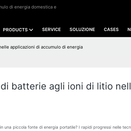
umulo di energia domestica e
SERVICE
SOLUZIONE
CASES
N
PRODUCTS
io nelle applicazioni di accumulo di energia
i batterie agli ioni di litio n
 in una piccola fonte di energia portatile? I rapidi progressi nelle t