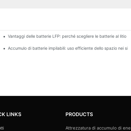
Vantaggi delle batterie LFP: perché scegliere le batterie al litio f
la domanda di picco
unzionalità
Accumulo di batterie impilabili: uso efficiente dello spazio nei si
CK LINKS
PRODUCTS
Attrezzatura di accumulo di ene
tti