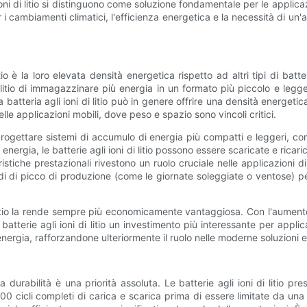
 ioni di litio si distinguono come soluzione fondamentale per le applic
 i cambiamenti climatici, l'efficienza energetica e la necessità di un'
 litio è la loro elevata densità energetica rispetto ad altri tipi di b
i litio di immagazzinare più energia in un formato più piccolo e le
 batteria agli ioni di litio può in genere offrire una densità energetic
le applicazioni mobili, dove peso e spazio sono vincoli critici.
 progettare sistemi di accumulo di energia più compatti e leggeri, c
e di energia, le batterie agli ioni di litio possono essere scaricate e 
tiche prestazionali rivestono un ruolo cruciale nelle applicazioni di 
 di picco di produzione (come le giornate soleggiate o ventose) per
 di litio la rende sempre più economicamente vantaggiosa. Con l'aumento
tterie agli ioni di litio un investimento più interessante per applic
nergia, rafforzandone ulteriormente il ruolo nelle moderne soluzioni 
urabilità è una priorità assoluta. Le batterie agli ioni di litio pres
0 cicli completi di carica e scarica prima di essere limitate da una