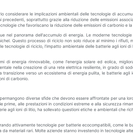
rio considerare le implicazioni ambientali delle tecnologie di accumulo
 precedenti, soprattutto grazie alla riduzione delle emissioni associat
tecnologie che favoriscano la riduzione delle emissioni di carbonio e 
istingue nel panorama dell'accumulo di energia. Le moderne tecnologie
lto e nichel. Questo processo di riciclo non solo riduce al minimo i rif
tecnologie di riciclo, l'impatto ambientale delle batterie agli ioni di
sistemi di energia rinnovabile, come l'energia solare ed eolica, migli
ntale nella creazione di una rete elettrica resiliente, in grado di s
 transizione verso un ecosistema di energia pulita, le batterie agli io
oni di carbonio.
io, permangono diverse sfide che devono essere affrontate per una loro 
e prime, alle prestazioni in condizioni estreme e alla sicurezza ri
ie agli ioni di litio, ha sollevato questioni etiche e ambientali che r
rando attivamente tecnologie per batterie ecocompatibili, come le batt
materiali rari. Molte aziende stanno investendo in tecnologie altern