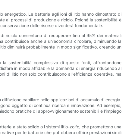
 energetico. Le batterie agli ioni di litio hanno dimostrato di
e ai processi di produzione e riciclo. Poiché la sostenibilità è
la conservazione delle risorse diventerà fondamentale.
 di riciclo consentono di recuperare fino al 95% dei materiali
iuti, ma contribuisce anche a un'economia circolare, diminuendo la
 litio diminuirà probabilmente in modo significativo, creando un
ora la sostenibilità complessiva di queste fonti, affrontandone
oddisfare in modo affidabile la domanda di energia riducendo al
ni di litio non solo contribuiscono all'efficienza operativa, ma
diffusione capillare nelle applicazioni di accumulo di energia.
mangono oggetto di continua ricerca e innovazione. Ad esempio,
ichiedono pratiche di approvvigionamento sostenibili e l'impiego
erie a stato solido o i sistemi litio-zolfo, che promettono una
ative per le batterie che potrebbero offrire prestazioni simili