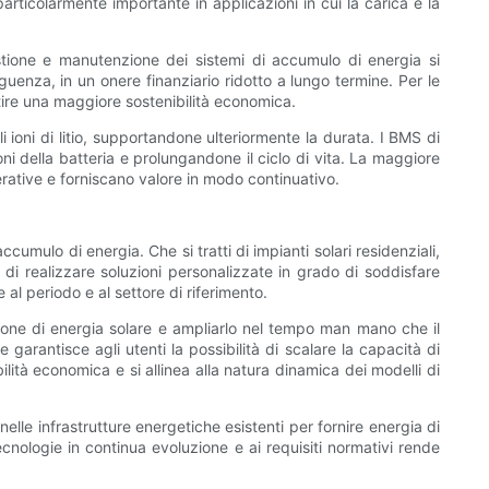
particolarmente importante in applicazioni in cui la carica e la
estione e manutenzione dei sistemi di accumulo di energia si
guenza, in un onere finanziario ridotto a lungo termine. Per le
antire una maggiore sostenibilità economica.
li ioni di litio, supportandone ulteriormente la durata. I BMS di
ni della batteria e prolungandone il ciclo di vita. La maggiore
erative e forniscano valore in modo continuativo.
accumulo di energia. Che si tratti di impianti solari residenziali,
te di realizzare soluzioni personalizzate in grado di soddisfare
al periodo e al settore di riferimento.
uzione di energia solare e ampliarlo nel tempo man mano che il
 garantisce agli utenti la possibilità di scalare la capacità di
ità economica e si allinea alla natura dinamica dei modelli di
nelle infrastrutture energetiche esistenti per fornire energia di
tecnologie in continua evoluzione e ai requisiti normativi rende