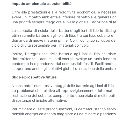
Impatto ambientale e sostenibilità
Oltre alle prestazioni e alla redditività economica, è necessa
avere un impatto ambientale inferiore rispetto alle generazioni
una priorità sempre maggiore a livello globale, l'adozione di 
La capacità di riciclo delle batterie agli ioni di litio le d
utilizzati nelle batterie agli ioni di litio, tra cui litio, coba
domanda di nuove materie prime. Con il continuo sviluppo delle 
ciclo di vita sostenibile per i materiali coinvolti.
Inoltre, l'integrazione delle batterie agli ioni di litio nei 
l'intermittenza. L'accumulo di energia svolge un ruolo fondame
contempo la dipendenza dai combustibili fossili. Facilitando la
supportano anche gli obiettivi globali di riduzione delle emissi
Sfide e prospettive future
Nonostante i numerosi vantaggi delle batterie agli ioni di lit
Le problematiche relative all'approvvigionamento delle materi
l'estrazione del cobalto, componente essenziale di molte batter
di sostanze chimiche alternative.
Per mitigare queste preoccupazioni, i ricercatori stanno esplo
densità energetica ancora maggiore e una minore dipendenza da 