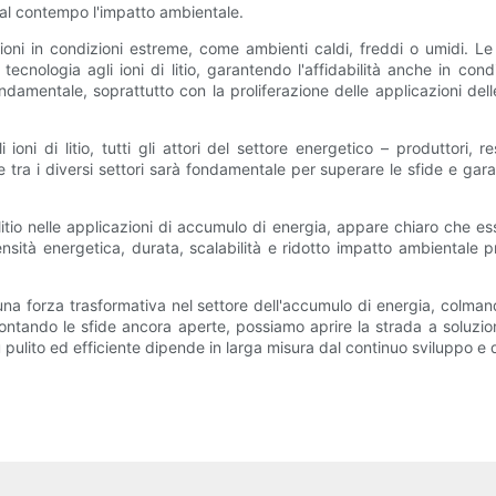
ndo al contempo l'impatto ambientale.
ioni in condizioni estreme, come ambienti caldi, freddi o umidi. Le 
tecnologia agli ioni di litio, garantendo l'affidabilità anche in condi
mentale, soprattutto con la proliferazione delle applicazioni delle b
 ioni di litio, tutti gli attori del settore energetico – produttori, 
 tra i diversi settori sarà fondamentale per superare le sfide e garanti
i litio nelle applicazioni di accumulo di energia, appare chiaro che e
tà energetica, durata, scalabilità e ridotto impatto ambientale p
e una forza trasformativa nel settore dell'accumulo di energia, colmando
ntando le sfide ancora aperte, possiamo aprire la strada a soluzioni in
ù pulito ed efficiente dipende in larga misura dal continuo sviluppo e d