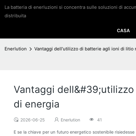
La batteria di enerluzioni si concentra sulle soluzioni di acc
distribuita
CASA
Enerlution
Vantaggi dell'utilizzo di batterie agli ioni di lit
Vantaggi dell&#39;utilizzo d
di energia
2026-06-25
Enerlution
41
E se la chiave per un futuro energetico sostenibile risiedesse