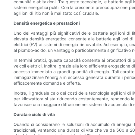
comunità e abitazioni. Tra queste tecnologie, le batterie agli
sistemi energetici puliti. Con la crescente preoccupazione per
agli ioni di litio non è mai stato così cruciale.
Densità energetica e prestazioni
Uno dei vantaggi più significativi delle batterie agli ioni di
elevata densità energetica consente alle batterie agli ioni d
elettrici (EV) ai sistemi di energia rinnovabile. Ad esempio, una
al piombo-acido, un vantaggio particolarmente significativo nel
In termini pratici, questa capacità consente ai produttori di
veicoli elettrici. Inoltre, grazie alla loro efficiente erogazion
accesso immediato a grandi quantità di energia. Tali caratteris
immagazzinare l'energia in eccesso generata durante i periodi
efficacemente domanda e offerta.
Inoltre, il graduale calo dei costi della tecnologia agli ioni
per kilowattora si sta riducendo costantemente, rendendo le ba
favorisce una maggiore diffusione nei sistemi di accumulo di e
Durata e ciclo di vita
Quando si considerano le soluzioni di accumulo di energia, la d
tradizionali, vantando una durata di vita che va da 500 a 200