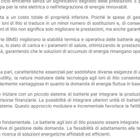
 ciclo efficiente senza un significativo degrado delle prestazioni. È 
 per la rete elettrica o nell'integrazione di energie rinnovabili.
ta a un costo totale di proprietà inferiore. Poiché le spese di g
oni di litio si traduce in un minor numero di sostituzioni e, di conse
 ioni di litio non significa solo migliorare le prestazioni, ma anche gar
erie (BMS) migliorano la stabilità termica e operativa delle batterie ag
 lo stato di carica e i parametri di salute, ottimizzando le prestazio
tività, garantendo che le soluzioni di accumulo di energia rimangano op
senza pari, caratteristiche essenziali per soddisfare diverse esigenze di 
utility, la natura modulare della tecnologia agli ioni di litio consen
larmente vantaggiosa in quanto la domanda di energia fluttua in base 
no iniziare con un piccolo sistema di batterie per integrare la prod
rse finanziarie. La possibilità di integrare ulteriori unità di batterie
tema. Questo approccio modulare e incrementale favorisce la fattibil
o fondamentale. Le batterie agli ioni di litio possono essere integrate 
iziative di gestione della domanda. La flessibilità di adattamento alle 
a ricerca di soluzioni energetiche affidabili ed efficienti.