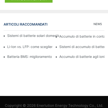
ARTICOLI RACCOMANDATI
NEWS
Sistemi di batterie solari domestiche: integrazione con pannelli s
Accumulo di batterie in contain
Li-Ion vs. LFP: come scegliere la batteria giusta per le tue esig
Sistemi di accumulo di batterie
Batteria BMS: miglioramento della sicurezza e delle prestazioni 
Accumulo di batterie agli ioni di
Copyright © 2026 Enerlution Energy Technology Co., Ltd.