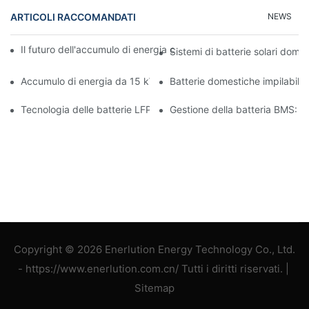
ARTICOLI RACCOMANDATI
NEWS
Il futuro dell'accumulo di energia commerciale: tendenze e inno
Sistemi di batterie solari domes
Accumulo di energia da 15 kW: alimenta il tuo futuro con sicure
Batterie domestiche impilabili:
Tecnologia delle batterie LFP: una scelta sostenibile per l'accum
Gestione della batteria BMS: ga
Copyright © 2026 Enerlution Energy Technology Co., Ltd.
- https://www.enerlution.com.cn/ Tutti i diritti riservati. |
Sitemap