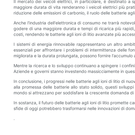
Il mercato dei veicoli elettrici, in particolare, è destinato 
maggiore durata di vita renderanno i veicoli elettrici più prat
riduzione delle emissioni di carbonio, il ruolo delle batterie agl
Anche l'industria dell'elettronica di consumo ne trarrà notev
godere di una maggiore durata e tempi di ricarica più rapidi,
costi, rendendo le batterie agli ioni di litio avanzate più accessi
I sistemi di energia rinnovabile rappresentano un altro ambit
essenziali per affrontare i problemi di intermittenza delle fon
migliorata e la durata prolungata, possono fornire l'accumulo af
Mentre la ricerca e lo sviluppo continuano a spingere i confini
Aziende e governi stanno investendo massicciamente in questa 
In conclusione, i progressi nelle batterie agli ioni di litio d
alla promessa delle batterie allo stato solido, questi svilupp
mondo si attrezzano per soddisfare la crescente domanda di bat
In sostanza, il futuro delle batterie agli ioni di litio promett
sfide di oggi potrebbero trasformarsi nelle innovazioni di doma
.