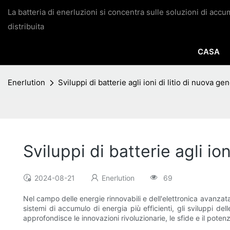
La batteria di enerluzioni si concentra sulle soluzioni di acc
distribuita
CASA
Enerlution
Sviluppi di batterie agli ioni di litio di nuova g
Sviluppi di batterie agli io
2024-08-21
Enerlution
69
Nel campo delle energie rinnovabili e dell'elettronica avanzata
sistemi di accumulo di energia più efficienti, gli sviluppi de
approfondisce le innovazioni rivoluzionarie, le sfide e il potenzia