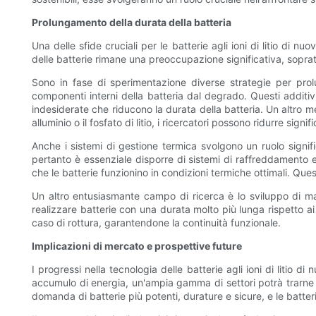
Prolungamento della durata della batteria
Una delle sfide cruciali per le batterie agli ioni di litio di
delle batterie rimane una preoccupazione significativa, soprattu
Sono in fase di sperimentazione diverse strategie per prolun
componenti interni della batteria dal degrado. Questi additivi
indesiderate che riducono la durata della batteria. Un altro me
alluminio o il fosfato di litio, i ricercatori possono ridurre sig
Anche i sistemi di gestione termica svolgono un ruolo signifi
pertanto è essenziale disporre di sistemi di raffreddamento e
che le batterie funzionino in condizioni termiche ottimali. Que
Un altro entusiasmante campo di ricerca è lo sviluppo di ma
realizzare batterie con una durata molto più lunga rispetto ai 
caso di rottura, garantendone la continuità funzionale.
Implicazioni di mercato e prospettive future
I progressi nella tecnologia delle batterie agli ioni di litio d
accumulo di energia, un'ampia gamma di settori potrà trarne va
domanda di batterie più potenti, durature e sicure, e le batter