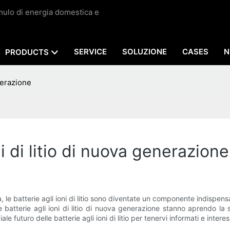
umulo di energia domestica e
SERVICE
SOLUZIONE
CASES
N
PRODUCTS
enerazione
ni di litio di nuova generazione
, le batterie agli ioni di litio sono diventate un componente indispens
lle batterie agli ioni di litio di nuova generazione stanno aprendo la
le futuro delle batterie agli ioni di litio per tenervi informati e intere