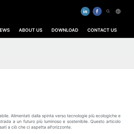
EWS
ABOUT US
DOWNLOAD
CONTACT US
abile. Alimentati dalla spinta verso tecnologie più ecologiche e
 strada a un futuro più luminoso e sostenibile. Questo articolo
ssati a ciò che ci aspetta all'orizzonte.