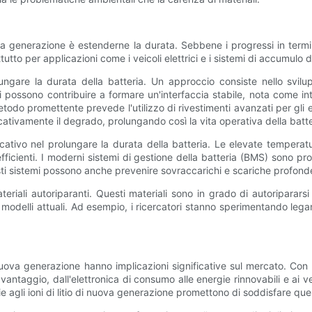
 nuova generazione è estenderne la durata. Sebbene i progressi in termi
tto per applicazioni come i veicoli elettrici e i sistemi di accumulo d
gare la durata della batteria. Un approccio consiste nello svilupp
 possono contribuire a formare un'interfaccia stabile, nota come int
todo promettente prevede l'utilizzo di rivestimenti avanzati per gli el
nificativamente il degrado, prolungando così la vita operativa della batte
cativo nel prolungare la durata della batteria. Le elevate temperat
fficienti. I moderni sistemi di gestione della batteria (BMS) sono p
sti sistemi possono anche prevenire sovraccarichi e scariche profonde, 
teriali autoriparanti. Questi materiali sono in grado di autoripara
modelli attuali. Ad esempio, i ricercatori stanno sperimentando leganti 
i nuova generazione hanno implicazioni significative sul mercato. Con l
ntaggio, dall'elettronica di consumo alle energie rinnovabili e ai vei
ie agli ioni di litio di nuova generazione promettono di soddisfare qu