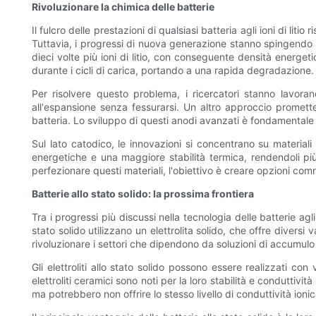
Rivoluzionare la chimica delle batterie
Il fulcro delle prestazioni di qualsiasi batteria agli ioni di litio
Tuttavia, i progressi di nuova generazione stanno spingendo oltr
dieci volte più ioni di litio, con conseguente densità energeti
durante i cicli di carica, portando a una rapida degradazione.
Per risolvere questo problema, i ricercatori stanno lavoran
all'espansione senza fessurarsi. Un altro approccio prometten
batteria. Lo sviluppo di questi anodi avanzati è fondamentale 
Sul lato catodico, le innovazioni si concentrano su materiali 
energetiche e una maggiore stabilità termica, rendendoli più 
perfezionare questi materiali, l'obiettivo è creare opzioni c
Batterie allo stato solido: la prossima frontiera
Tra i progressi più discussi nella tecnologia delle batterie agli i
stato solido utilizzano un elettrolita solido, che offre diver
rivoluzionare i settori che dipendono da soluzioni di accumulo 
Gli elettroliti allo stato solido possono essere realizzati c
elettroliti ceramici sono noti per la loro stabilità e conduttività 
ma potrebbero non offrire lo stesso livello di conduttività ionic