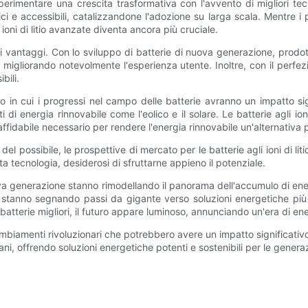
a sperimentare una crescita trasformativa con l'avvento di migliori t
ici e accessibili, catalizzandone l'adozione su larga scala. Mentre i 
i ioni di litio avanzate diventa ancora più cruciale.
oli vantaggi. Con lo sviluppo di batterie di nuova generazione, prodo
 migliorando notevolmente l'esperienza utente. Inoltre, con il perf
bili.
o in cui i progressi nel campo delle batterie avranno un impatto sign
ti di energia rinnovabile come l'eolico e il solare. Le batterie agli io
fidabile necessario per rendere l'energia rinnovabile un'alternativa più
 del possibile, le prospettive di mercato per le batterie agli ioni di 
tecnologia, desiderosi di sfruttarne appieno il potenziale.
i nuova generazione stanno rimodellando il panorama dell'accumulo di ene
i stanno segnando passi da gigante verso soluzioni energetiche più effi
terie migliori, il futuro appare luminoso, annunciando un'era di ener
e cambiamenti rivoluzionari che potrebbero avere un impatto significati
ni, offrendo soluzioni energetiche potenti e sostenibili per le generaz