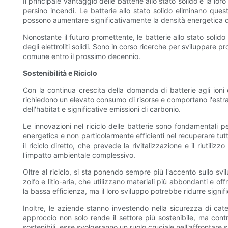
Il principale vantaggio delle batterie allo stato solido è la loro
persino incendi. Le batterie allo stato solido eliminano questo 
possono aumentare significativamente la densità energetica de
Nonostante il futuro promettente, le batterie allo stato solid
degli elettroliti solidi. Sono in corso ricerche per sviluppare p
comune entro il prossimo decennio.
Sostenibilità e Riciclo
Con la continua crescita della domanda di batterie agli ioni d
richiedono un elevato consumo di risorse e comportano l'estrazi
dell'habitat e significative emissioni di carbonio.
Le innovazioni nel riciclo delle batterie sono fondamentali per
energetica e non particolarmente efficienti nel recuperare tutti
il riciclo diretto, che prevede la rivitalizzazione e il riut
l'impatto ambientale complessivo.
Oltre al riciclo, si sta ponendo sempre più l'accento sullo svi
zolfo e litio-aria, che utilizzano materiali più abbondanti e 
la bassa efficienza, ma il loro sviluppo potrebbe ridurre sign
Inoltre, le aziende stanno investendo nella sicurezza di cat
approccio non solo rende il settore più sostenibile, ma cont
sostenibili, esse svolgeranno un ruolo cruciale nell'affrontare 