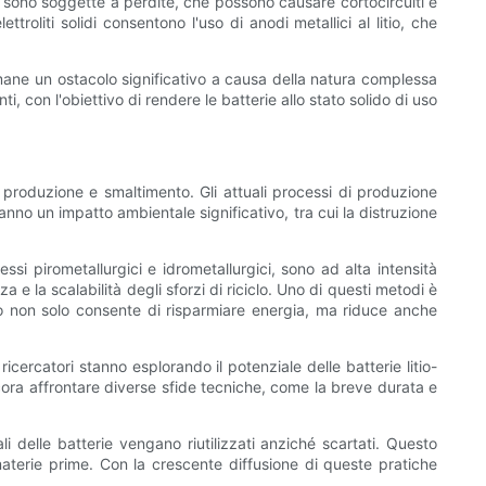
iquidi sono soggette a perdite, che possono causare cortocircuiti e
ttroliti solidi consentono l'uso di anodi metallici al litio, che
rimane un ostacolo significativo a causa della natura complessa
i, con l'obiettivo di rendere le batterie allo stato solido di uso
ro produzione e smaltimento. Gli attuali processi di produzione
anno un impatto ambientale significativo, tra cui la distruzione
essi pirometallurgici e idrometallurgici, sono ad alta intensità
 e la scalabilità degli sforzi di riciclo. Uno di questi metodi è
esto non solo consente di risparmiare energia, ma riduce anche
icercatori stanno esplorando il potenziale delle batterie litio-
ncora affrontare diverse sfide tecniche, come la breve durata e
 delle batterie vengano riutilizzati anziché scartati. Questo
materie prime. Con la crescente diffusione di queste pratiche