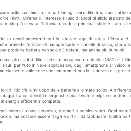
 risiede nella sua chimica. Le batterie agli ioni di litio tradizionali utili
e i limiti. Un'area di interesse è l'uso di anodi di silicio al posto d
ca molto più elevata. Tuttavia, una delle principali sfide è stata la 
do su anodi nanostrutturati in silicio e lega di silicio. L'idea è 
te prevede l'utilizzo di nanoparticelle o nanofili di silicio, che po
per produrre batterie non solo più potenti, ma anche più durevoli.
come gli ossidi di litio, nichel, manganese e cobalto (NMC) e il liti
sicuri per l'uso in varie applicazioni, dagli smartphone ai veicoli e
ommercialmente valide che non compromettano la sicurezza o le prestaz
oni di litio c'è lo sviluppo delle batterie allo stato solido. A differenza
si vantaggi, tra cui densità energetiche più elevate e migliori caratt
di energia efficienti e compatte.
on vari materiali, come ceramica, polimeri o persino vetro. Ogni mate
ionica, ma possono essere fragili e difficili da fabbricare. D'altra parte,
a.