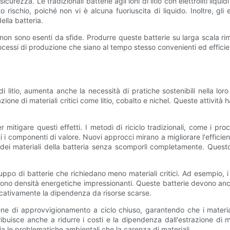
 sicurezza. Le tradizionali batterie agli ioni di litio con elettroliti l
rischio, poiché non vi è alcuna fuoriuscita di liquido. Inoltre, gli ele
lla batteria.
o non sono esenti da sfide. Produrre queste batterie su larga scala 
rocessi di produzione che siano al tempo stesso convenienti ed efficient
i litio, aumenta anche la necessità di pratiche sostenibili nella lo
one di materiali critici come litio, cobalto e nichel. Queste attività h
 mitigare questi effetti. I metodi di riciclo tradizionali, come i proc
 i componenti di valore. Nuovi approcci mirano a migliorare l'efficienza
ilizzo dei materiali della batteria senza scomporli completamente. Qu
luppo di batterie che richiedano meno materiali critici. Ad esempio, i r
offrono densità energetiche impressionanti. Queste batterie devono a
ificativamente la dipendenza da risorse scarse.
ene di approvvigionamento a ciclo chiuso, garantendo che i materiali
ribuisce anche a ridurre i costi e la dipendenza dall'estrazione di 
sia le problematiche ambientali che la carenza di materiali.