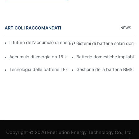
ARTICOLI RACCOMANDATI
NEWS
Il futuro dell'accumulo di energia commerciale: tendenze e inno
Sistemi di batterie solari domes
Accumulo di energia da 15 kW: alimenta il tuo futuro con sicure
Batterie domestiche impilabili:
Tecnologia delle batterie LFP: una scelta sostenibile per l'accum
Gestione della batteria BMS: ga
Copyright © 2026 Enerlution Energy Technology Co., Ltd.