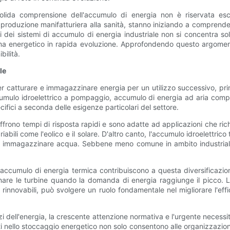
olida comprensione dell'accumulo di energia non è riservata esc
lla produzione manifatturiera alla sanità, stanno iniziando a compre
lisi dei sistemi di accumulo di energia industriale non si concentra s
ma energetico in rapida evoluzione. Approfondendo questo argome
bilità.
le
 per catturare e immagazzinare energia per un utilizzo successivo, 
ccumulo idroelettrico a pompaggio, accumulo di energia ad aria comp
ifici a seconda delle esigenze particolari del settore.
io, offrono tempi di risposta rapidi e sono adatte ad applicazioni che 
riabili come l'eolico e il solare. D'altro canto, l'accumulo idroelettri
 per immagazzinare acqua. Sebbene meno comune in ambito industria
accumulo di energia termica contribuiscono a questa diversificazio
nare le turbine quando la domanda di energia raggiunge il picco. L'
 rinnovabili, può svolgere un ruolo fondamentale nel migliorare l'effici
zi dell'energia, la crescente attenzione normativa e l'urgente necessi
 nello stoccaggio energetico non solo consentono alle organizzazioni di 