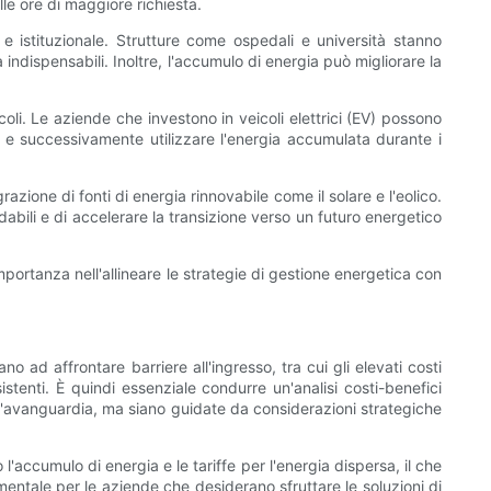
lle ore di maggiore richiesta.
e istituzionale. Strutture come ospedali e università stanno
 indispensabili. Inoltre, l'accumulo di energia può migliorare la
oli. Le aziende che investono in veicoli elettrici (EV) possono
, e successivamente utilizzare l'energia accumulata durante i
razione di fonti di energia rinnovabile come il solare e l'eolico.
idabili e di accelerare la transizione verso un futuro energetico
mportanza nell'allineare le strategie di gestione energetica con
 ad affrontare barriere all'ingresso, tra cui gli elevati costi
istenti. È quindi essenziale condurre un'analisi costi-benefici
all'avanguardia, ma siano guidate da considerazioni strategiche
l'accumulo di energia e le tariffe per l'energia dispersa, il che
mentale per le aziende che desiderano sfruttare le soluzioni di