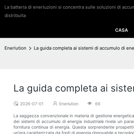
La batteria di enerluzioni si concentra sulle soluzioni di acc
distribuita
CASA
Enerlution
La guida completa ai sistemi di accumulo di ene
La guida completa ai siste
2026-07-01
Enerlution
66
La saggezza convenzionale in materia di gestione energetica pr
dei sistemi di accumulo di energia industriale rivela un para
fornitura continua di energia. Questa sorprendente prospetti
un'era caratterizzata da fonti di energia rinnovabile e tecnolog