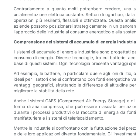
Contrariamente a quanto molti potrebbero credere, una s
un'alimentazione elettrica costante. Settori di ogni tipo, da
operazioni più resilienti, flessibili e ottimizzate. Questa ana
aziende possono posizionarsi strategicamente in un panora
l'approccio delle industrie al consumo energetico e alla sosteni
Comprensione dei sistemi di accumulo di energia industria
I sistemi di accumulo di energia industriale sono progettati
consumo di energia. Diverse tecnologie, tra cui batterie, a
base di questi sistemi. Ogni tecnologia presenta vantaggi spec
Ad esempio, le batterie, in particolare quelle agli ioni di lit
ideali per i settori che si confrontano con fonti energetiche va
vantaggi geografici, sfruttando le differenze di altitudine
migliorare la stabilità della rete.
Anche i sistemi CAES (Compressed Air Energy Storage) e di 
forma di aria compressa, che può essere rilasciata per azio
durante i processi produttivi o la raccolta di energia da fonti
manifatturiera e i sistemi di teleriscaldamento.
Mentre le industrie si confrontano con la fluttuazione dei prez
e delle loro applicazioni diventa fondamentale. Gli investimenti