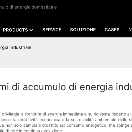
umulo di energia domestica e
SERVICE
SOLUZIONE
CASES
N
PRODUCTS
rgia industriale
mi di accumulo di energia indu
ivilegia la fornitura di energia immediata e su richiesta rispetto all
dosso: la redditività economica e la sostenibilità ambientale dello
va non solo cambia il dibattito sul consumo energetico, ma spinge a
ie di rete in continua evoluzione.