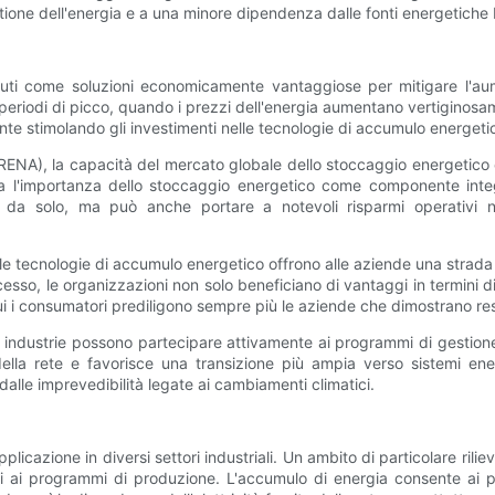
stione dell'energia e a una minore dipendenza dalle fonti energetiche b
uti come soluzioni economicamente vantaggiose per mitigare l'aum
eriodi di picco, quando i prezzi dell'energia aumentano vertiginosa
ente stimolando gli investimenti nelle tecnologie di accumulo energeti
IRENA), la capacità del mercato globale dello stoccaggio energetico 
a l'importanza dello stoccaggio energetico come componente integ
a da solo, ma può anche portare a notevoli risparmi operativi
 le tecnologie di accumulo energetico offrono alle aziende una strada p
sso, le organizzazioni non solo beneficiano di vantaggi in termini di
i i consumatori prediligono sempre più le aziende che dimostrano res
, le industrie possono partecipare attivamente ai programmi di gestio
la rete e favorisce una transizione più ampia verso sistemi energ
alle imprevedibilità legate ai cambiamenti climatici.
applicazione in diversi settori industriali. Un ambito di particolare ril
i ai programmi di produzione. L'accumulo di energia consente ai pr