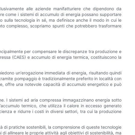
lusivamente alle aziende manifatturiere che dipendono da
ndere come i sistemi di accumulo di energia possano supportare
olo sulla tecnologia in sé, ma definisce anche il modo in cui le
nto complesso, scopriamo spunti che potrebbero trasformare
principalmente per compensare le discrepanze tra produzione e
ressa (CAES) e accumulo di energia termica, costituiscono la
richiedono un'erogazione immediata di energia, risultando quindi
co tramite pompaggio è tradizionalmente preferito in località con
le, offre una notevole capacità di accumulo energetico e può
ne. I sistemi ad aria compressa immagazzinano energia sotto
accumulo termico, che utilizza il calore in eccesso generato
enza e ridurre i costi in diversi settori, tra cui la produzione
tà di pratiche sostenibili, la comprensione di queste tecnologie
allineare le proprie attività agli obiettivi di sostenibilità, ma