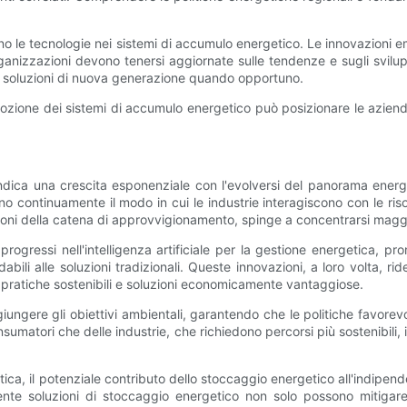
no le tecnologie nei sistemi di accumulo energetico. Le innovazioni em
anizzazioni devono tenersi aggiornate sulle tendenze e sugli svilup
e soluzioni di nuova generazione quando opportuno.
zione dei sistemi di accumulo energetico può posizionare le aziende
indica una crescita esponenziale con l'evolversi del panorama energet
continuamente il modo in cui le industrie interagiscono con le riso
uzioni della catena di approvvigionamento, spinge a concentrarsi maggi
rogressi nell'intelligenza artificiale per la gestione energetica, pr
abili alle soluzioni tradizionali. Queste innovazioni, a loro volta, ri
 pratiche sostenibili e soluzioni economicamente vantaggiose.
giungere gli obiettivi ambientali, garantendo che le politiche favore
nsumatori che delle industrie, che richiedono percorsi più sostenibili,
getica, il potenziale contributo dello stoccaggio energetico all'indip
te soluzioni di stoccaggio energetico non solo possono mitigare i 