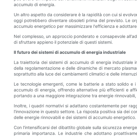
accumulo di energia.
Un altro aspetto da considerare è la rapidità con cui si evolvo
oggi potrebbero diventare obsoleti prima del previsto. Le org
accumulo energetico per massimizzare l'efficienza e adottar
Nel complesso, un approccio ponderato e consapevole all'ado
di sfruttare appieno il potenziale di questi sistemi.
Il futuro dei sistemi di accumulo di energia industriale
La traiettoria dei sistemi di accumulo di energia industriale 
della regolamentazione e delle dinamiche di mercato plasmano 
soprattutto alla luce dei cambiamenti climatici e delle interr
Le tecnologie emergenti, come le batterie a stato solido e i p
accumulo di energia, offrendo alternative più efficienti e affid
portando a una maggiore integrazione tra energie rinnovabili,
Inoltre, i quadri normativi si adattano costantemente per rag
l'innovazione in questo settore. La risposta positiva sia dei co
delle energie rinnovabili e dei sistemi di accumulo energetico.
Con l'intensificarsi del dibattito globale sulla sicurezza ener
primaria importanza. Le industrie che adottano proattivamen