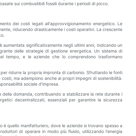
asate sui combustibili fossili durante i periodi di picco.
ento dei costi legati all'approvvigionamento energetico. Le
mente, riducendo drasticamente i costi operativi. La crescente
co.
è aumentata significativamente negli ultimi anni, indicando un
rante delle strategie di gestione energetica. Un sistema di
 nel tempo, e le aziende che lo comprendono trasformano
er ridurre la propria impronta di carbonio. Sfruttando le fonti
 costi, ma adempiono anche ai propri impegni di sostenibilità.
ponsabilità sociale d'impresa.
ne della domanda, contribuendo a stabilizzare la rete durante i
etici decentralizzati, essenziali per garantire la sicurezza
ievo è quello manifatturiero, dove le aziende si trovano spesso a
oduttori di operare in modo più fluido, utilizzando l'energia