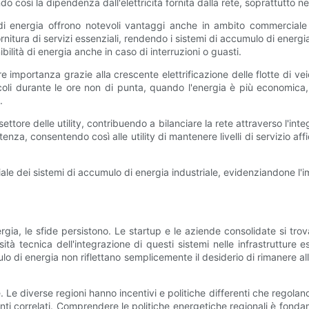
 così la dipendenza dall'elettricità fornita dalla rete, soprattutto ne
 di energia offrono notevoli vantaggi anche in ambito commerciale 
rnitura di servizi essenziali, rendendo i sistemi di accumulo di energia
bilità di energia anche in caso di interruzioni o guasti.
importanza grazie alla crescente elettrificazione delle flotte di veic
eicoli durante le ore non di punta, quando l'energia è più economica
.
ettore delle utility, contribuendo a bilanciare la rete attraverso l'integ
enza, consentendo così alle utility di mantenere livelli di servizio aff
iale dei sistemi di accumulo di energia industriale, evidenziandone l'i
ia, le sfide persistono. Le startup e le aziende consolidate si trovano
tà tecnica dell'integrazione di questi sistemi nelle infrastrutture es
mulo di energia non riflettano semplicemente il desiderio di rimanere 
 Le diverse regioni hanno incentivi e politiche differenti che regolano 
nti correlati. Comprendere le politiche energetiche regionali è fonda