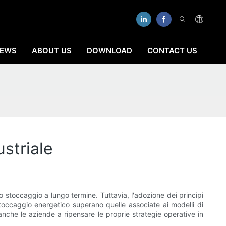
EWS
ABOUT US
DOWNLOAD
CONTACT US
striale
o stoccaggio a lungo termine. Tuttavia, l'adozione dei principi
 stoccaggio energetico superano quelle associate ai modelli di
nche le aziende a ripensare le proprie strategie operative in