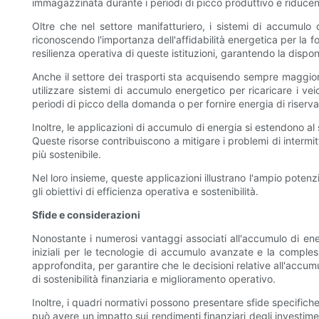
immagazzinata durante i periodi di picco produttivo e riducendo
Oltre che nel settore manifatturiero, i sistemi di accumulo
riconoscendo l'importanza dell'affidabilità energetica per la fo
resilienza operativa di queste istituzioni, garantendo la disponi
Anche il settore dei trasporti sta acquisendo sempre maggiore 
utilizzare sistemi di accumulo energetico per ricaricare i v
periodi di picco della domanda o per fornire energia di riserva
Inoltre, le applicazioni di accumulo di energia si estendono al s
Queste risorse contribuiscono a mitigare i problemi di intermitt
più sostenibile.
Nel loro insieme, queste applicazioni illustrano l'ampio potenz
gli obiettivi di efficienza operativa e sostenibilità.
Sfide e considerazioni
Nonostante i numerosi vantaggi associati all'accumulo di energ
iniziali per le tecnologie di accumulo avanzate e la complessi
approfondita, per garantire che le decisioni relative all'accu
di sostenibilità finanziaria e miglioramento operativo.
Inoltre, i quadri normativi possono presentare sfide specifiche.
può avere un impatto sui rendimenti finanziari degli investime