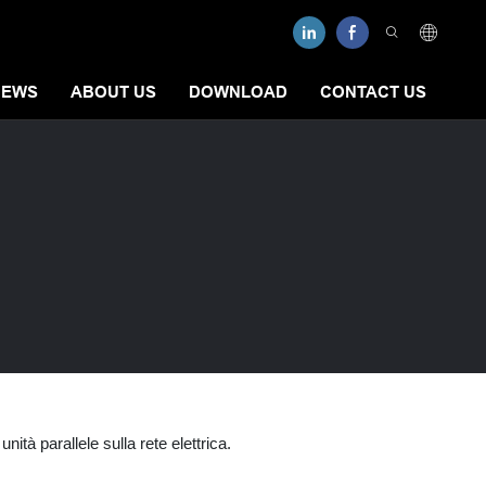
NEWS
ABOUT US
DOWNLOAD
CONTACT US
nità parallele sulla rete elettrica.