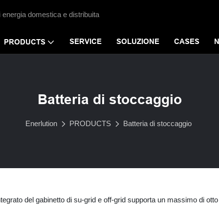
i energia domestica e distribuita
SERVICE
SOLUZIONE
CASES
PRODUCTS
Batteria di stoccaggio
Enerlution
PRODUCTS
Batteria di stoccaggio
ntegrato del gabinetto di su-grid e off-grid supporta un massimo di otto u