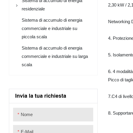
Sistema di accumulo di energia
2,30 kW / 2,1
residenziale
Sistema di accumulo di energia
Sistema di accumulo di energia
Networking DC
a bassa tensione
commerciale e industriale su
piccola scala
LFPWall-10K-V2
4. Protezione
Sistema ad alta tensione
Sistema di accumulo di energia
Lfpwall-5000
GroundHv-2500
Sistema di accumulo di energia
5. Isolamento
commerciale e industriale su larga
fotovoltaica
LFPR-51B100L-V1
GH02-5324
scala
Inverter trifase ad alta
Sistema fotovoltaico balcone
6. 4 modalità 
ROLLER SERIES
HRH-5200
tensione+GroundHV-2500
Picco di tagli
PRODUCTS
400W-VN1T04+1PV+URA-
Inverter monofase a bassa
MESS1
Sistema di accumulo di
Invia la tua richiesta
7.C4 di livel
tensione+LFPWALL-5K-10K
energia tutto in uno
800W-VN2T08+2PV+URA-
Sistema di accumulo di
MESS1
8. Supportar
Nome
energia ad alta tensione
1200W-VN4T12+4PV+URA-
Tre di tensione ad alta fase
MESS1
E-Mail