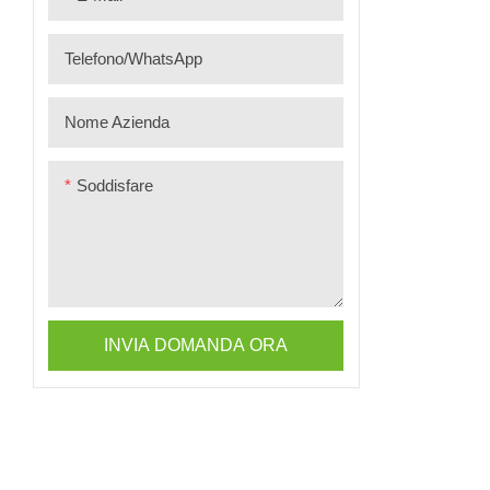
（Inverter）+GH02
1600W-VN4T16+4PV+URA-
（Batteria）
MESS1
Telefono/WhatsApp
Nome Azienda
Soddisfare
INVIA DOMANDA ORA