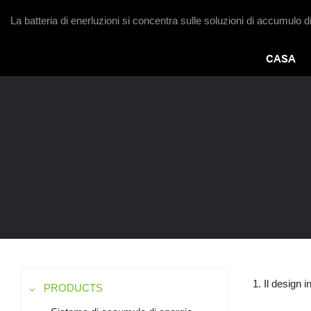
La batteria di enerluzioni si concentra sulle soluzioni di accumulo d
CASA
1. Il design i
PRODUCTS