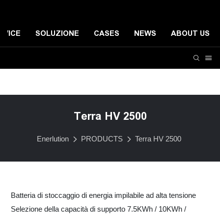
RVICE
SOLUZIONE
CASES
NEWS
ABOUT US
Sistema di accumulo di energia residenziale
Sistema d
Terra HV 2500
Enerlution
PRODUCTS
Terra HV 2500
Batteria di stoccaggio di energia impilabile ad alta tensione
Selezione della capacità di supporto 7.5KWh / 10KWh /