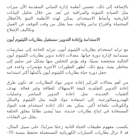
بالإضافة إلى ذلك، تتضمن أنظمة إدارة المباني المتقدمة الآن ميزات
مثل الصيانة التنبؤية والمراقبة عن بُعد. من خلال تحليل البيانات
التاريخية وأنماط الاستخدام، يمكن لهذه الأنظمة التنبؤ بالأعطال
المحتملة واقتراح تدابير وقائية، مما يقلل من وقت التوقف عن العمل
وتكاليف الإصلاح.
الاستدامة وإعادة التدوير: مستقبل بطاريات الليثيوم أيون
مع تزايد استخدام بطاريات الليثيوم أيون، تتزايد الحاجة إلى ممارسات
مستدامة لإدارة دورة حياتها. معدلات إعادة تدوير بطاريات الليثيوم أيون
الحالية منخفضة نسبيًا، وقد يؤدي التخلص منها بشكل غير سليم إلى
مخاطر بيئية. ومع ذلك، تُظهر التطورات الأخيرة مؤشرات واعدة في
جعل دورة حياة بطاريات الليثيوم أيون بأكملها أكثر استدامة.
من أهم مجالات التركيز إعادة تدوير مواد البطاريات. قد تكون طرق
إعادة التدوير التقليدية كثيفة الاستهلاك للطاقة وغير فعالة. تهدف
التقنيات الجديدة، مثل إعادة التدوير المباشر وعمليات
الهيدروميتالورجية، إلى استعادة مواد قيّمة مثل الليثيوم والنيكل
والكوبالت بكفاءة أكبر. يمكن بعد ذلك إعادة استخدام هذه المواد
المستعادة في إنتاج بطاريات جديدة، مما يُنشئ نظامًا مغلق الحلقة
يقلل من النفايات.
يكتسب مفهوم تطبيقات الحياة الثانية زخمًا متزايدًا. على سبيل المثال،
قد لا تزال بطاريات السيارات الكهربائية المستعملة تحتفظ بنسبة 70-