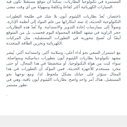
المستمرة في تكنولوجيا البطاريات، يمكننا أن نتوقع مستقبلًا تكون فيه
السيارات الكهربائية أكثر كفاءةً وتكلفةً وسهولةً من أي وقت مضى.
باختصار، تُعدّ بطاريات الليثيوم أيون بلا شك في طليعة التطورات
التكنولوجية الحديثة، إذ تمتد ابتكاراتها من علم المواد إلى أنظمة الإدارة،
وصولاً إلى ممارسات إعادة التدوير والاستدامة. ولا تُعدّ هذه البطاريات
حجر الزاوية في مشهد الطاقة المحمولة اليوم فحسب، بل من المتوقع
أيضًا أن تُصبح محورية في التطورات المستقبلية، مثل المركبات
الكهربائية وتخزين الطاقة المتجددة.
مع استمرار السعي نحو أداء أعلى، وسلامة أكبر، واستدامة أكبر، يُبشر
مشهد تكنولوجيا بطاريات الليثيوم أيون بتطورات ديناميكية ومتواصلة.
سواء كنت من هواة التكنولوجيا، أو متخصصًا في هذا المجال، أو حتى
مجرد مستخدم للأجهزة الحديثة، فمن المؤكد أن التطورات في هذا
المجال ستؤثر على حياتك بشكل ملحوظ. لذا، ومع توجهنا نحو
المستقبل، هناك أمر واحد واضح: بطاريات الليثيوم أيون باقية، وهي في
تطور مستمر.
.