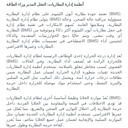
أنظمة إدارة البطاريات: العقل المدبر وراء الطاقة
تعتمد جودة بطارية أيون الليثيوم على نظام إدارة البطارية (BMS).
يتولى نظام إدارة البطارية (BMS) مسؤولية مراقبة حالة الشحن، وحالة
البطارية، وسلامتها العامة. تُسهم الابتكارات في تقنية نظام إدارة
البطارية (BMS) في جعل بطاريات أيون الليثيوم أكثر ذكاءً وموثوقية من
أي وقت مضى. ويتم حاليًا دمج الخوارزميات المتقدمة والذكاء
الاصطناعي في تصميمات نظام إدارة البطارية (BMS) لتحسين أداء
البطاريات وعمرها الافتراضي.
تُعد إدارة درجة الحرارة إحدى الوظائف الرئيسية لنظام إدارة البطاريات
(BMS). فالحرارة الزائدة قد تُضعف أداء البطارية، وفي الحالات
القصوى، تُسبب مخاطر تتعلق بالسلامة. تستخدم أنظمة إدارة البطاريات
الحديثة تقنيات متطورة لإدارة الحرارة لضمان عمل البطارية ضمن
نطاقات درجات حرارة آمنة. ويشمل ذلك أساليب مثل التبريد السلبي
والتبريد النشط، وحتى استخدام مواد موصلة للحرارة داخل حزمة
البطارية.
يُعدّ موازنة الخلايا وظيفةً أساسيةً أخرى لنظام إدارة البطاريات (BMS).
قد تؤدي الاختلافات في السعة والمقاومة بين الخلايا الفردية داخل
حزمة البطارية إلى اختلال التوازن في الشحن والتفريغ، مما يُقلل من
عمرها الافتراضي. تستخدم أنظمة إدارة البطاريات الحديثة تقنياتٍ مثل
الموازنة السلبية والإيجابية لضمان عمل جميع الخلايا بتناغم، مما يُعزز
كفاءة حزمة البطارية وطول عمرها.