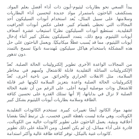
يبدأ السعي نحو بطاريات ليثيوم-أيون ذات أداء أفضل بعلم المواد.
يستكشف الباحثون باستمرار مواد جديدة لتحسين أداء البطاريات
وسلامتها. على سبيل المثال، يُعد استخدام أنودات السيليكون أحد
المجالات التي تحظى باهتمام كبير. فعلى عكس أنودات الجرافيت
التقليدية، تستطيع أنودات السيليكون نظريًا استيعاب عشرة أضعاف
أيونات الليثيوم. ومع ذلك، يتمدد السيليكون بشكل كبير أثناء إدخال
أيونات الليثيوم، مما قد يُسبب عطلًا ميكانيكيًا. ويعمل الباحثون على حل
هذه المشكلة باستخدام هياكل سيليكون مُهندسة نانويًا تسمح بالتمدد
دون تدهور.
من المجالات الواعدة الأخرى تطوير إلكتروليتات الحالة الصلبة. تُعدّ
الإلكتروليتات السائلة التقليدية قابلة للاشتعال وتُسهم في مخاطر
السلامة، مثل الانفلات الحراري والحرائق. من ناحية أخرى، تُعدّ
إلكتروليتات الحالة الصلبة واعدة بتعزيز السلامة لكونها غير قابلة
للاشتعال وذات موصلية أيونية أعلى. على الرغم من أن تقنية الحالة
الصلبة لا تزال في بداياتها، إلا أنها تمتلك القدرة على تحسين كثافة
الطاقة وسلامة بطاريات أيونات الليثيوم بشكل كبير.
تشهد مواد الكاثود أيضًا تغييرات كبيرة. تستخدم الكاثودات التقليدية
الكوبالت، وهي مادة ليست باهظة الثمن فحسب، بل ترتبط أيضًا بقضايا
أخلاقية وبيئية. يعمل الباحثون على تطوير كاثودات خالية من الكوبالت،
قادرة على أداء مماثل، إن لم يكن أفضل. ومن الأمثلة على ذلك تطوير
كاثودات غنية بالنيكل، توفر كثافة طاقة عالية وأكثر استدامة.