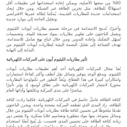
80% من سعتها الأصلية، ويمكن إعادة استخدامها في تطبيقات أقل
استهلاكًا للطاقة، مثل تخزين الطاقة عبر الشبكة. ومن خلال إيجاد
استخدامات جديدة للبطاريات القديمة، يُمكننا إطالة عمرها الافتراضي
وتقليل الحاجة إلى موارد جديدة.
وأخيرًا، تُدمج الاستدامة في مرحلة تصميم بطاريات أيونات الليثيوم.
ويعمل الباحثون على تطوير بطاريات بمواد صديقة للبيئة، وتصميمات
تُسهّل التفكيك وإعادة التدوير. ومن خلال اتباع نهج شامل للاستدامة،
تهدف الصناعة إلى تقليل البصمة البيئية لبطاريات أيونات الليثيوم من
البداية إلى النهاية.
تأثير بطاريات الليثيوم أيون على المركبات الكهربائية
يُعدّ مجال المركبات الكهربائية أحد أهم تطبيقات بطاريات أيونات
الليثيوم. ويدفع الوعد بتوفير وسائل نقل أنظف وأكثر كفاءةً استثماراتٍ
وابتكاراتٍ كبيرةً في هذا القطاع. ويُعدُّ التطور في تكنولوجيا البطاريات
محوريًا لانتشار المركبات الكهربائية على نطاق أوسع، إذ يؤثر تأثيرًا
مباشرًا على مدى المركبة وتكلفتها وأدائها العام.
كثافة الطاقة عاملٌ حاسمٌ في المركبات الكهربائية. فكلما زادت كثافة
الطاقة، زاد المدى الذي تقطعه المركبة بشحنة واحدة. ويحرز الباحثون
تقدمًا ملحوظًا في تحسين كثافة طاقة بطاريات أيونات الليثيوم من خلال
وسائل متنوعة، منها مواد متطورة وتصاميم خلايا مبتكرة. ولا يقتصر دور
زيادة كثافة الطاقة على تحسين المدى فحسب، بل يُتيح أيضًا استخدام
بطاريات أصغر حجمًا وأخف وزنًا، مما يُحسّن كفاءة المركبة وأدائها.