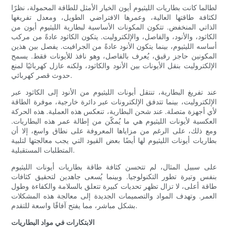
لطالما كانت بطاريات الليثيوم أيون الخيار الأمثل للطاقة المحمولة، نظرًا
لكثافة طاقتها العالية، وعمرها الافتراضي الطويل، ومعدل تفريغها
الذاتي المنخفض. تتكون المكونات الأساسية لبطارية الليثيوم أيون من
الكاثود، والأنود، والفاصل، والإلكتروليت. يتكون الكاثود عادةً من مركب
أساسه الليثيوم، بينما يتكون الأنود عادةً من الجرافيت. يفصل بين هذين
المكونين حاجز رقيق، يُعرف بالفاصل، وهو نافذ للأيونات فقط. يسمح
الإلكتروليت بنقل الأيونات بين الأنود والكاثود، ولكنه عازل كهربائيًا لمنع
حدوث قصر كهربائي.
عند تفريغ البطارية، تنتقل أيونات الليثيوم من الأنود إلى الكاثود عبر
الإلكتروليت، بينما تتدفق الإلكترونات عبر دائرة خارجية، موفرة الطاقة
لأي أجهزة متصلة. عند شحن البطارية، تنعكس هذه العملية. هذه الحركة
العكسية لأيونات الليثيوم هي ما يُمكّن من إطالة عمر هذه البطاريات.
ومع ذلك، على الرغم من مزاياها المعروفة على نطاق واسع، إلا أن
بطاريات أيونات الليثيوم لها أيضًا بعض القيود التي يجب معالجتها لتلبية
المتطلبات المستقبلية.
على سبيل المثال، لم تتحسن كثافة طاقة بطاريات أيونات الليثيوم
بنفس وتيرة تطور التكنولوجيا. وبينما يُسعى جاهدين لتحقيق كثافات
طاقة أعلى، لا تزال تظهر تحديات كبيرة تتعلق بالسلامة والكفاءة وطول
العمر. وتهدف المواد والتصميمات الجديدة إلى معالجة هذه المشكلات
بشكل مباشر، مما يفتح آفاقًا واسعة للتقدم.
الابتكارات في مواد البطاريات