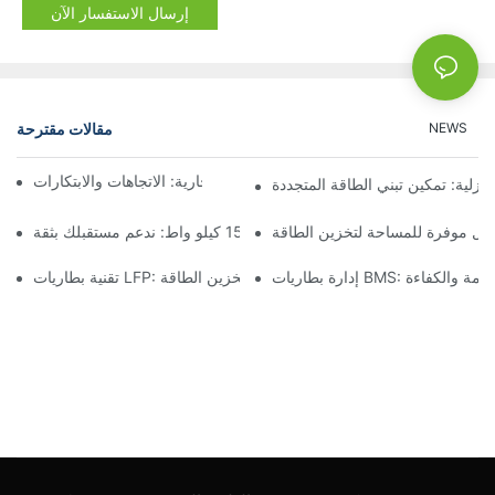
إرسال الاستفسار الآن
مقالات مقترحة
NEWS
مستقبل تخزين البطاريات التجارية: الاتجاهات والابتكارات
نزلية: تمكين تبني الطاقة المتجددة
لول موفرة للمساحة لتخزين الطاقة
تخزين البطارية بقدرة 15 كيلو واط: ندعم مستقبلك بثقة
B: ضمان السلامة والكفاءة
تقنية بطاريات LFP: خيار مستدام لتخزين الطاقة