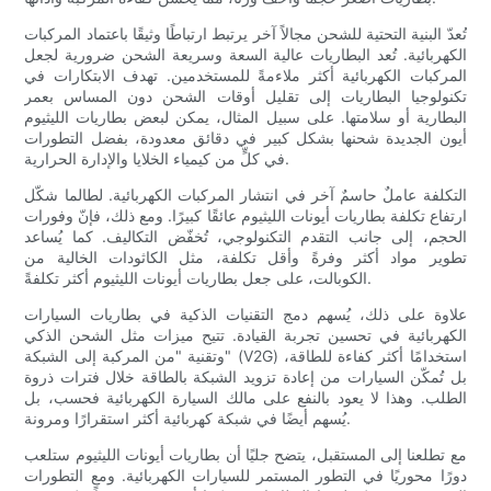
تُعدّ البنية التحتية للشحن مجالاً آخر يرتبط ارتباطًا وثيقًا باعتماد المركبات
الكهربائية. تُعد البطاريات عالية السعة وسريعة الشحن ضرورية لجعل
المركبات الكهربائية أكثر ملاءمةً للمستخدمين. تهدف الابتكارات في
تكنولوجيا البطاريات إلى تقليل أوقات الشحن دون المساس بعمر
البطارية أو سلامتها. على سبيل المثال، يمكن لبعض بطاريات الليثيوم
أيون الجديدة شحنها بشكل كبير في دقائق معدودة، بفضل التطورات
في كلٍّ من كيمياء الخلايا والإدارة الحرارية.
التكلفة عاملٌ حاسمٌ آخر في انتشار المركبات الكهربائية. لطالما شكّل
ارتفاع تكلفة بطاريات أيونات الليثيوم عائقًا كبيرًا. ومع ذلك، فإنّ وفورات
الحجم، إلى جانب التقدم التكنولوجي، تُخفّض التكاليف. كما يُساعد
تطوير مواد أكثر وفرةً وأقل تكلفة، مثل الكاثودات الخالية من
الكوبالت، على جعل بطاريات أيونات الليثيوم أكثر تكلفةً.
علاوة على ذلك، يُسهم دمج التقنيات الذكية في بطاريات السيارات
الكهربائية في تحسين تجربة القيادة. تتيح ميزات مثل الشحن الذكي
وتقنية "من المركبة إلى الشبكة" (V2G) استخدامًا أكثر كفاءة للطاقة،
بل تُمكّن السيارات من إعادة تزويد الشبكة بالطاقة خلال فترات ذروة
الطلب. وهذا لا يعود بالنفع على مالك السيارة الكهربائية فحسب، بل
يُسهم أيضًا في شبكة كهربائية أكثر استقرارًا ومرونة.
مع تطلعنا إلى المستقبل، يتضح جليًا أن بطاريات أيونات الليثيوم ستلعب
دورًا محوريًا في التطور المستمر للسيارات الكهربائية. ومع التطورات