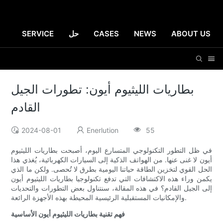
ABOUT US
NEWS
CASES
حل
SERVICE
بطاريات الليثيوم أيون: تطورات الجيل
القادم
2024-08-01
Enerlution
55
في ظل التطور التكنولوجي المتسارع اليوم، أصبحت بطاريات الليثيوم
أيون لا غنى عنها. من الهواتف الذكية إلى السيارات الكهربائية، يُغذي هذا
الحل القوي لتخزين الطاقة حياتنا اليومية بطرق لا تُحصى. ولكن ما الذي
يكمن وراء هذه الاكتشافات التي تدفع تكنولوجيا بطاريات الليثيوم أيون
إلى الجيل القادم؟ في هذه المقالة، سنتناول بعض التطورات والتحديات
والإمكانيات المستقبلية الرئيسية المحيطة بهذه الأجهزة الرائعة.
فهم تقنية بطاريات الليثيوم أيون الأساسية