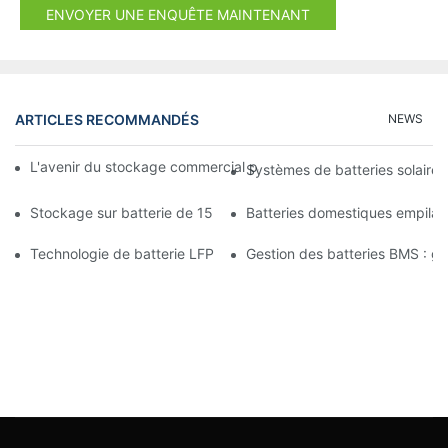
ENVOYER UNE ENQUÊTE MAINTENANT
ARTICLES RECOMMANDÉS
NEWS
L'avenir du stockage commercial par batterie : tendances et in
Systèmes de batteries solaires
Stockage sur batterie de 15 kW : alimentez votre avenir en tou
Batteries domestiques empilab
Technologie de batterie LFP : un choix durable pour le stockage
Gestion des batteries BMS : gara