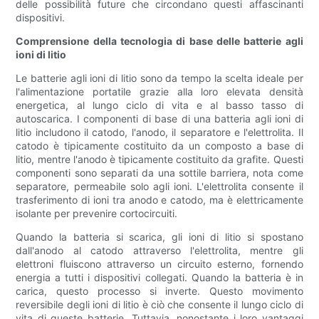
delle possibilità future che circondano questi affascinanti
dispositivi.
Comprensione della tecnologia di base delle batterie agli
ioni di litio
Le batterie agli ioni di litio sono da tempo la scelta ideale per
l'alimentazione portatile grazie alla loro elevata densità
energetica, al lungo ciclo di vita e al basso tasso di
autoscarica. I componenti di base di una batteria agli ioni di
litio includono il catodo, l'anodo, il separatore e l'elettrolita. Il
catodo è tipicamente costituito da un composto a base di
litio, mentre l'anodo è tipicamente costituito da grafite. Questi
componenti sono separati da una sottile barriera, nota come
separatore, permeabile solo agli ioni. L'elettrolita consente il
trasferimento di ioni tra anodo e catodo, ma è elettricamente
isolante per prevenire cortocircuiti.
Quando la batteria si scarica, gli ioni di litio si spostano
dall'anodo al catodo attraverso l'elettrolita, mentre gli
elettroni fluiscono attraverso un circuito esterno, fornendo
energia a tutti i dispositivi collegati. Quando la batteria è in
carica, questo processo si inverte. Questo movimento
reversibile degli ioni di litio è ciò che consente il lungo ciclo di
vita di queste batterie. Tuttavia, nonostante i loro vantaggi