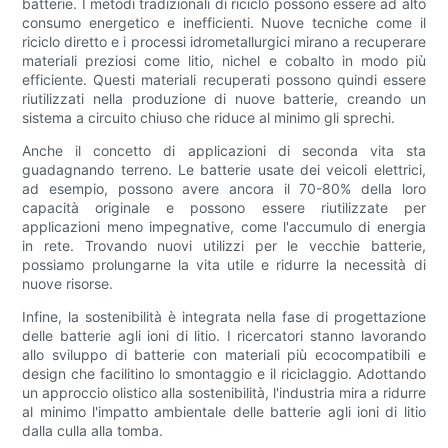
batterie. I metodi tradizionali di riciclo possono essere ad alto
consumo energetico e inefficienti. Nuove tecniche come il
riciclo diretto e i processi idrometallurgici mirano a recuperare
materiali preziosi come litio, nichel e cobalto in modo più
efficiente. Questi materiali recuperati possono quindi essere
riutilizzati nella produzione di nuove batterie, creando un
sistema a circuito chiuso che riduce al minimo gli sprechi.
Anche il concetto di applicazioni di seconda vita sta
guadagnando terreno. Le batterie usate dei veicoli elettrici,
ad esempio, possono avere ancora il 70-80% della loro
capacità originale e possono essere riutilizzate per
applicazioni meno impegnative, come l'accumulo di energia
in rete. Trovando nuovi utilizzi per le vecchie batterie,
possiamo prolungarne la vita utile e ridurre la necessità di
nuove risorse.
Infine, la sostenibilità è integrata nella fase di progettazione
delle batterie agli ioni di litio. I ricercatori stanno lavorando
allo sviluppo di batterie con materiali più ecocompatibili e
design che facilitino lo smontaggio e il riciclaggio. Adottando
un approccio olistico alla sostenibilità, l'industria mira a ridurre
al minimo l'impatto ambientale delle batterie agli ioni di litio
dalla culla alla tomba.