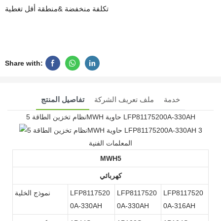
تكلفة منخفضة &منطقة أقل تغطية
Share with:
خدمة
ملف تعريف الشركة
تفاصيل المنتج
نظام تخزين الطاقة 5MWH حاوية LFP81175200A-330AH
المعلمات الفنية
MWH5
كهربائي
LFP8117520
LFP8117520
LFP8117520
نموذج الخلية
0A-330AH
0A-330AH
0A-316AH