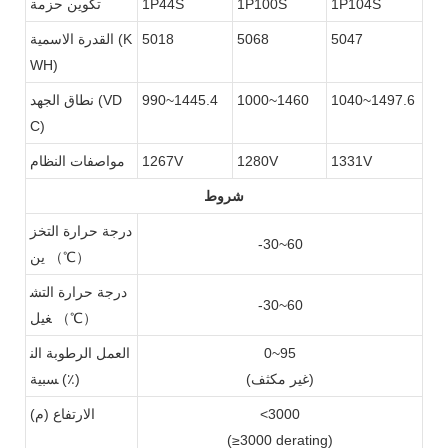
1P104S
1P100S
1P44S
تكوين حزمة
5047
5068
5018
القدرة الاسمية (K
WH)
1040~1497.6
1000~1460
990~1445.4
نطاق الجهد (VD
C)
1331V
1280V
1267V
مواصفات النظام
شروط
درجة حرارة التخز
-30~60
ين （℃）
درجة حرارة التش
-30~60
غيل （℃）
0~95
العمل الرطوبة الن
(غير مكثف)
سبية (٪)
<3000
الارتفاع (م)
(≥3000 derating)