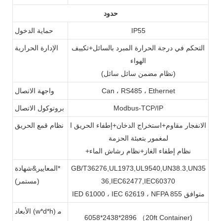
حدود
IP55
حماية الدخول
التحكم في درجة الحرارة المبرد بالسائل+تكييف
الإدارة الحرارية
الهواء
(نظام مضمن سائل سائل)
Can ، RS485 ، Ethernet
واجهة الاتصال
Modbus-TCP/IP
بروتوكول الاتصال
الانفجار مقاوم+استخراج الدخان+إطفاء الحريق ا
نظام قمع الحريق
لمغمور بتعبئة الحزمة
+نظام إطفاء الغاز+نظام رشاش الماء
GB/T36276,UL1973,UL9540,UN38.3,UN35
المعايير&شهادة*
36,IEC62477,IEC60370
(مستمر)
IED 61000 ، IEC 62619 ، NFPA 855 متوافق
الأبعاد (w*d*h) م
6058*2438*2896 （20ft Container)