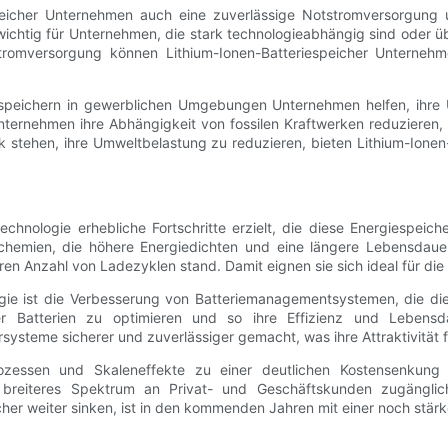
eicher Unternehmen auch eine zuverlässige Notstromversorgung und
ichtig für Unternehmen, die stark technologieabhängig sind oder übe
stromversorgung können Lithium-Ionen-Batteriespeicher Unternehme
iespeichern in gewerblichen Umgebungen Unternehmen helfen, ihre
ternehmen ihre Abhängigkeit von fossilen Kraftwerken reduzieren,
stehen, ihre Umweltbelastung zu reduzieren, bieten Lithium-Ionen
echnologie erhebliche Fortschritte erzielt, die diese Energiespei
chemien, die höhere Energiedichten und eine längere Lebensdaue
en Anzahl von Ladezyklen stand. Damit eignen sie sich ideal für die 
ologie ist die Verbesserung von Batteriemanagementsystemen, die d
Batterien zu optimieren und so ihre Effizienz und Lebensda
steme sicherer und zuverlässiger gemacht, was ihre Attraktivität 
ozessen und Skaleneffekte zu einer deutlichen Kostensenkung b
in breiteres Spektrum an Privat- und Geschäftskunden zugängl
cher weiter sinken, ist in den kommenden Jahren mit einer noch stär