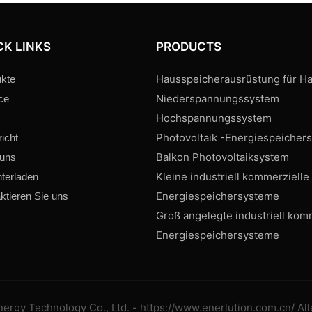
CK LINKS
PRODUCTS
Hausspeicherausrüstung für Ha
kte
Niederspannungssystem
ce
Hochspannungssystem
Photovoltaik -Energiespeicher
icht
Balkon Photovoltaiksystem
 uns
Kleine industriell kommerzielle
terladen
Energiespeichersysteme
ktieren Sie uns
Groß angelegte industriell kom
Energiespeichersysteme
rgy Technology Co., Ltd. - https://www.enerlution.com.cn/ All