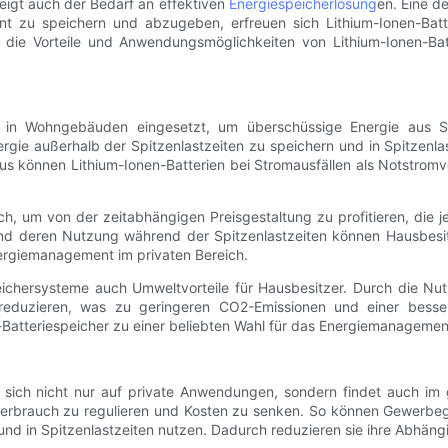
eigt auch der Bedarf an effektiven
Energiespeicherlösung
en. Eine d
zient zu speichern und abzugeben, erfreuen sich Lithium-Ionen-Ba
ir die Vorteile und Anwendungsmöglichkeiten von Lithium-Ionen-B
d in Wohngebäuden eingesetzt, um überschüssige Energie aus So
gie außerhalb der Spitzenlastzeiten zu speichern und in Spitzenla
s können Lithium-Ionen-Batterien bei Stromausfällen als Notstromv
h, um von der zeitabhängigen Preisgestaltung zu profitieren, die j
nd deren Nutzung während der Spitzenlastzeiten können Hausbesitz
nergiemanagement im privaten Bereich.
ichersysteme auch Umweltvorteile für Hausbesitzer. Durch die Nut
n reduzieren, was zu geringeren CO2-Emissionen und einer besse
atteriespeicher zu einer beliebten Wahl für das Energiemanagement
t sich nicht nur auf private Anwendungen, sondern findet auch i
ieverbrauch zu regulieren und Kosten zu senken. So können Gewerbe
 und in Spitzenlastzeiten nutzen. Dadurch reduzieren sie ihre Abhä