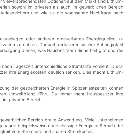
er vielversprechendsten Optionen auf dem Markt sind Lithium-
tterien sowohl im privaten als auch im gewerblichen Bereich
atteriespeichern und wie sie die wachsende Nachfrage nach
laranlagen oder anderen erneuerbaren Energiequellen zu
stzeiten zu nutzen. Dadurch reduzieren sie ihre Abhängigkeit
ersorgung dienen, was Hausbesitzern Sicherheit gibt und die
e nach Tageszeit unterschiedliche Stromtarife vorsieht. Durch
er ihre Energiekosten deutlich senken. Dies macht Lithium-
zung der gespeicherten Energie in Spitzenlastzeiten können
ren Umweltbilanz führt. Da immer mehr Hausbesitzer ihre
 im privaten Bereich.
m gewerblichen Bereich breite Anwendung. Viele Unternehmen
gebäude beispielsweise überschüssige Energie außerhalb der
ngigkeit vom Stromnetz und sparen Stromkosten.