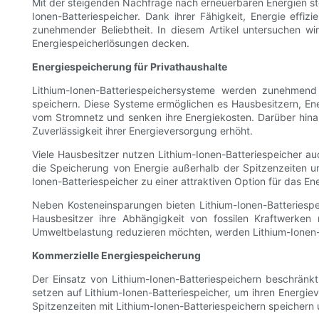
Mit der steigenden Nachfrage nach erneuerbaren Energien st
Ionen-Batteriespeicher. Dank ihrer Fähigkeit, Energie effi
zunehmender Beliebtheit. In diesem Artikel untersuchen w
Energiespeicherlösungen decken.
Energiespeicherung für Privathaushalte
Lithium-Ionen-Batteriespeichersysteme werden zunehmen
speichern. Diese Systeme ermöglichen es Hausbesitzern, Ener
vom Stromnetz und senken ihre Energiekosten. Darüber hinau
Zuverlässigkeit ihrer Energieversorgung erhöht.
Viele Hausbesitzer nutzen Lithium-Ionen-Batteriespeicher auc
die Speicherung von Energie außerhalb der Spitzenzeiten u
Ionen-Batteriespeicher zu einer attraktiven Option für das E
Neben Kosteneinsparungen bieten Lithium-Ionen-Batteriespe
Hausbesitzer ihre Abhängigkeit von fossilen Kraftwerke
Umweltbelastung reduzieren möchten, werden Lithium-Ionen-B
Kommerzielle Energiespeicherung
Der Einsatz von Lithium-Ionen-Batteriespeichern beschränk
setzen auf Lithium-Ionen-Batteriespeicher, um ihren Energ
Spitzenzeiten mit Lithium-Ionen-Batteriespeichern speichern