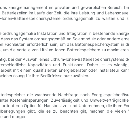
für das Energiemanagement im privaten und gewerblichen Bereich, br
Batteriezellen im Laufe der Zeit, die ihre Leistung und Lebensdaue
um-Ionen-Batteriespeichersysteme ordnungsgemäß zu warten und 
 die ordnungsgemäße Installation und Integration in bestehende Ene
llen, dass das System ordnungsgemäß an Solarmodule oder andere er
 Fachleuten erforderlich sein, um das Batteriespeichersystem in die
, um die Vorteile von Lithium-Ionen-Batteriespeichern zu maximieren u
htig, bei der Auswahl eines Lithium-Ionen-Batteriespeichersystems 
erschiedliche Kapazitäten und Funktionen. Daher ist es wichtig
beit mit einem qualifizierten Energieberater oder Installateur k
peicherlösung für ihre Bedürfnisse auszuwählen.
tteriespeicher die wachsende Nachfrage nach Energiespeicherlösu
unter Kosteneinsparungen, Zuverlässigkeit und Umweltverträglichkei
r beliebteren Option für Hausbesitzer und Unternehmen, die ihren E
rlegungen gibt, die es zu beachten gilt, machen die vielen Vor
te und morgen.