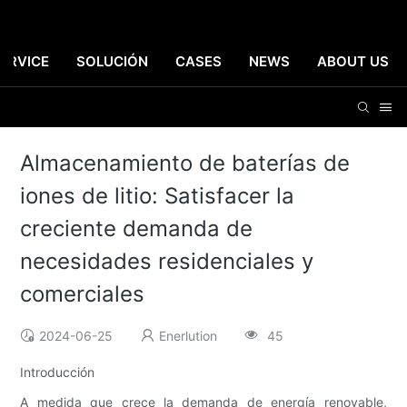
ERVICE
SOLUCIÓN
CASES
NEWS
ABOUT US
Almacenamiento de baterías de
iones de litio: Satisfacer la
creciente demanda de
necesidades residenciales y
comerciales
2024-06-25
Enerlution
45
Introducción
A medida que crece la demanda de energía renovable,