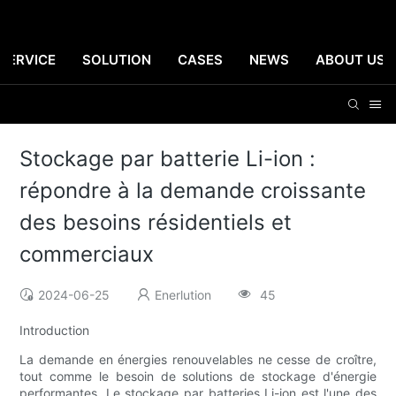
SERVICE
SOLUTION
CASES
NEWS
ABOUT US
Stockage par batterie Li-ion :
répondre à la demande croissante
des besoins résidentiels et
commerciaux
2024-06-25
Enerlution
45
Introduction
La demande en énergies renouvelables ne cesse de croître,
tout comme le besoin de solutions de stockage d'énergie
performantes. Le stockage par batteries Li-ion est l'une des