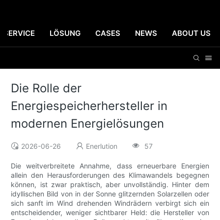
SERVICE
LÖSUNG
CASES
NEWS
ABOUT US
Die Rolle der
Energiespeicherhersteller in
modernen Energielösungen
2026-06-26
Enerlution
57
Die weitverbreitete Annahme, dass erneuerbare Energien
allein den Herausforderungen des Klimawandels begegnen
können, ist zwar praktisch, aber unvollständig. Hinter dem
idyllischen Bild von in der Sonne glitzernden Solarzellen oder
sich sanft im Wind drehenden Windrädern verbirgt sich ein
entscheidender, weniger sichtbarer Held: die Hersteller von