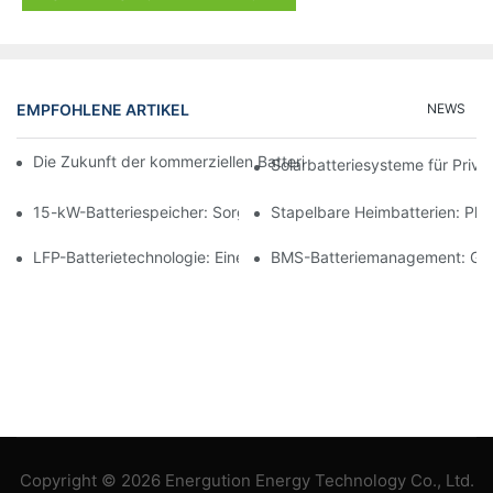
EMPFOHLENE ARTIKEL
NEWS
Die Zukunft der kommerziellen Batteriespeicherung: Trends und
Solarbatteriesysteme für Priv
15-kW-Batteriespeicher: Sorgen Sie für eine sichere Stromverso
Stapelbare Heimbatterien: Pl
LFP-Batterietechnologie: Eine nachhaltige Wahl für die Energie
BMS-Batteriemanagement: Gewä
Copyright © 2026 Energution Energy Technology Co., Ltd.