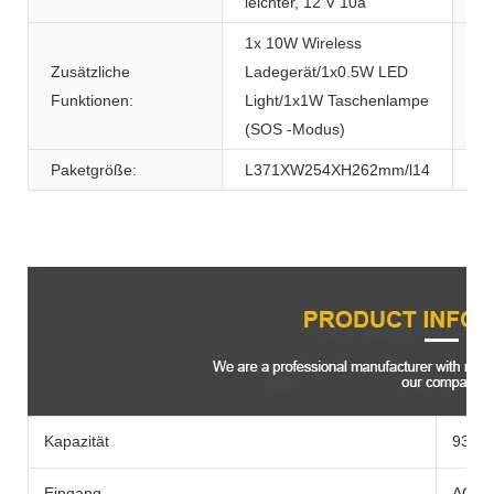
leichter, 12 V 10a
1x 10W Wireless
Zusätzliche
Ladegerät/1x0.5W LED
Wi
Funktionen:
Light/1x1W Taschenlampe
(SOS -Modus)
Paketgröße:
L371XW254XH262mm/l14
Produktbeschreibung
Kapazität
933WH
Eingang
AC-Ad