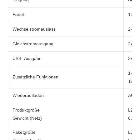
Panel:
12-2
Wechselstromauslass
2x be
Gleichstromausgang
2x DC
USB -Ausgabe
3x US
1x 10
Zusätzliche Funktionen
Tasch
Wiederaufladen
AC -A
Produktgröße
L290x
Gewicht (Netz)
8,5 k
Paketgröße
L371