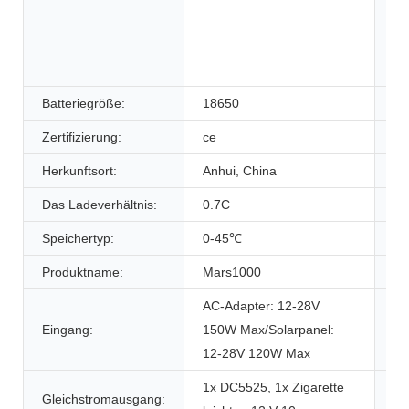
Batteriegröße:
18650
Ma
Zertifizierung:
ce
Mo
Herkunftsort:
Anhui, China
Ge
Das Ladeverhältnis:
0.7C
Di
Speichertyp:
0-45℃
Gr
Produktname:
Mars1000
Ka
AC-Adapter: 12-28V
Eingang:
150W Max/Solarpanel:
We
12-28V 120W Max
1x DC5525, 1x Zigarette
Gleichstromausgang:
US