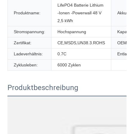
LifePO4 Batterie Lithium
Produktname:
-Ionen -Powerwall 48 V
Akku-Typ
2,5 kWh
Stromspannung:
Hochspannung
Kapazitä
Zertifikat:
CE,MSDS,UN38.3.ROHS
OEM/OD
Ladeverhältnis:
0.7C
Entladun
Zyklusleben:
6000 Zyklen
Produktbeschreibung