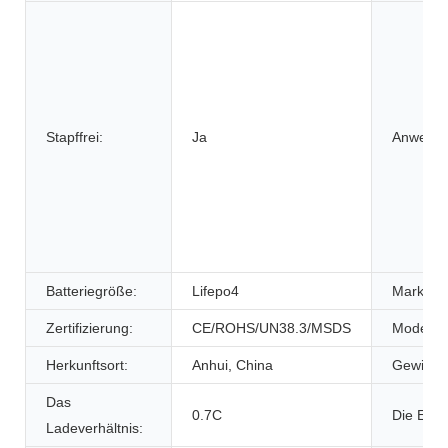
Stapffrei:
Ja
Anwendu
Batteriegröße:
Lifepo4
Markenn
Zertifizierung:
CE/ROHS/UN38.3/MSDS
Modelln
Herkunftsort:
Anhui, China
Gewicht:
Das
0.7C
Die Entl
Ladeverhältnis: