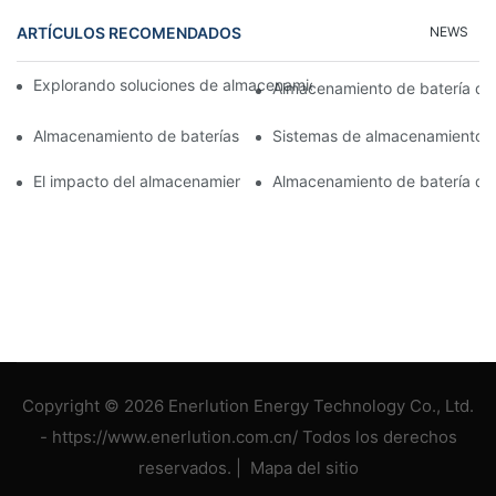
ARTÍCULOS RECOMENDADOS
NEWS
Explorando soluciones de almacenamiento de energía para un fu
Almacenamiento de batería de
Almacenamiento de baterías montado en la pared: la opción intel
Sistemas de almacenamiento de 
El impacto del almacenamiento de baterías comerciales en la ge
Almacenamiento de batería de
Copyright © 2026 Enerlution Energy Technology Co., Ltd.
- https://www.enerlution.com.cn/ Todos los derechos
reservados. |
Mapa del sitio