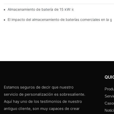
Almacenamiento de batería de 15 kW: ideal para pequeñas y 
El impacto del almacenamiento de baterías comerciales en la ge
QUI
Estamos seguros de decir que nuestro
Produ
servicio de personalización es sobresaliente.
Servi
Aquí hay uno de los testimonios de nuestro
Caso
antiguo cliente, son muy capaces de crear
Notic