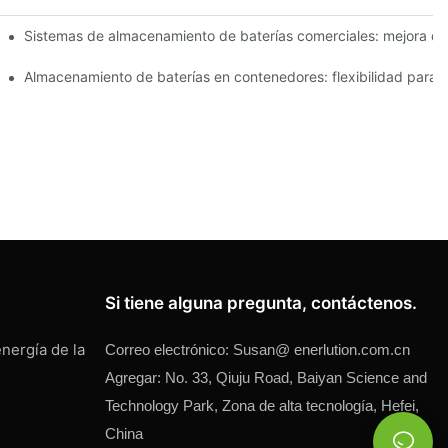
igente para los propietarios de viviendas
Sistemas de almacenamiento de baterías comerciales: mejora de l
para su hogar
Almacenamiento de baterías en contenedores: flexibilidad para d
Si tiene alguna pregunta, contáctenos.
nergía de la
Correo electrónico:
Susan@
enerlution.com.cn
Agregar: No. 33, Qiuju Road, Baiyan Science and
Technology Park, Zona de alta tecnología, Hefei,
China