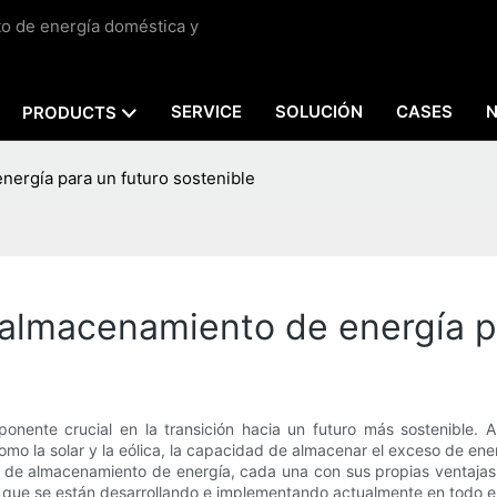
to de energía doméstica y
SERVICE
SOLUCIÓN
CASES
PRODUCTS
ergía para un futuro sostenible
almacenamiento de energía pa
nente crucial en la transición hacia un futuro más sostenible. A
como la solar y la eólica, la capacidad de almacenar el exceso de e
 de almacenamiento de energía, cada una con sus propias ventajas y
que se están desarrollando e implementando actualmente en todo e