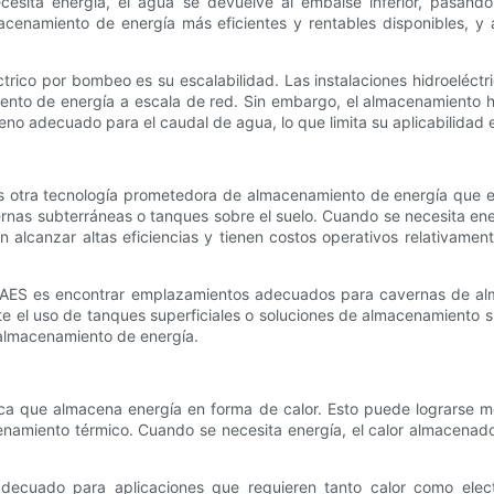
sita energía, el agua se devuelve al embalse inferior, pasando 
cenamiento de energía más eficientes y rentables disponibles, y a
ctrico por bombeo es su escalabilidad. Las instalaciones hidroelé
ento de energía a escala de red. Sin embargo, el almacenamiento h
eno adecuado para el caudal de agua, lo que limita su aplicabilidad e
s otra tecnología prometedora de almacenamiento de energía que 
ernas subterráneas o tanques sobre el suelo. Cuando se necesita ene
alcanzar altas eficiencias y tienen costos operativos relativament
a CAES es encontrar emplazamientos adecuados para cavernas de al
e el uso de tanques superficiales o soluciones de almacenamiento s
l almacenamiento de energía.
ica que almacena energía en forma de calor. Esto puede lograrse 
namiento térmico. Cuando se necesita energía, el calor almacenado
decuado para aplicaciones que requieren tanto calor como elec