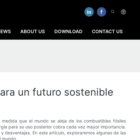
NEWS
ABOUT US
DOWNLOAD
CONTACT US
ra un futuro sostenible
 medida que el mundo se aleja de los combustibles fósiles
nergía para su uso posterior cobra cada vez mayor importancia.
 desventajas. En este artículo, exploraremos algunas de las
l mundo.