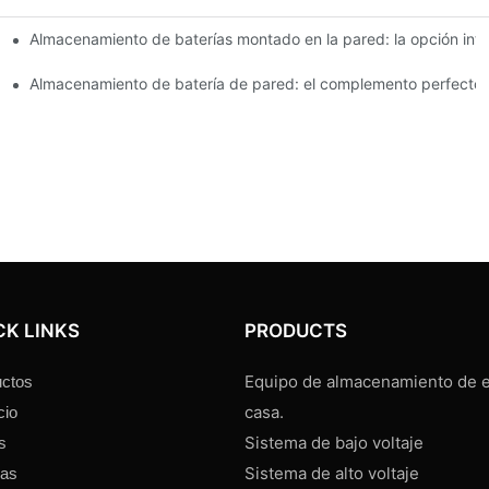
Almacenamiento de baterías montado en la pared: la opción intel
medianas empresas
stión energética
Almacenamiento de batería de pared: el complemento perfecto 
CK LINKS
PRODUCTS
Equipo de almacenamiento de e
ctos
casa.
cio
Sistema de bajo voltaje
s
Sistema de alto voltaje
ias