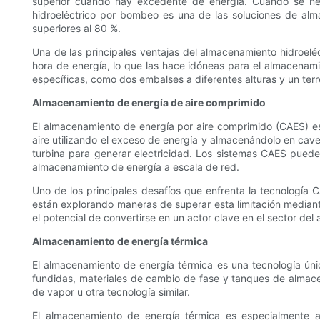
superior cuando hay excedente de energía. Cuando se nece
hidroeléctrico por bombeo es una de las soluciones de alma
superiores al 80 %.
Una de las principales ventajas del almacenamiento hidroelé
hora de energía, lo que las hace idóneas para el almacenami
específicas, como dos embalses a diferentes alturas y un terr
Almacenamiento de energía de aire comprimido
El almacenamiento de energía por aire comprimido (CAES) e
aire utilizando el exceso de energía y almacenándolo en cav
turbina para generar electricidad. Los sistemas CAES pueden 
almacenamiento de energía a escala de red.
Uno de los principales desafíos que enfrenta la tecnologí
están explorando maneras de superar esta limitación mediant
el potencial de convertirse en un actor clave en el sector de
Almacenamiento de energía térmica
El almacenamiento de energía térmica es una tecnología ún
fundidas, materiales de cambio de fase y tanques de almace
de vapor u otra tecnología similar.
El almacenamiento de energía térmica es especialmente a