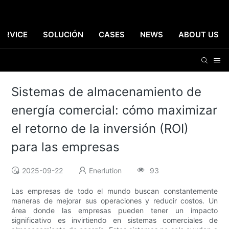
ERVICE
SOLUCIÓN
CASES
NEWS
ABOUT US
Sistemas de almacenamiento de
energía comercial: cómo maximizar
el retorno de la inversión (ROI)
para las empresas
2025-09-22
Enerlution
93
Las empresas de todo el mundo buscan constantemente
maneras de mejorar sus operaciones y reducir costos. Un
área donde las empresas pueden tener un impacto
significativo es invirtiendo en sistemas comerciales de