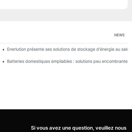
NEWS
urope (2026) : Analyse du retour sur investissement réel à partir d
Enerlution présente ses solutions de stockage d'énergie au salo
ur investissement et l'autoconsommation solaire
Batteries domestiques empilables : solutions peu encombrantes 
Si vous avez une question, veuillez nous