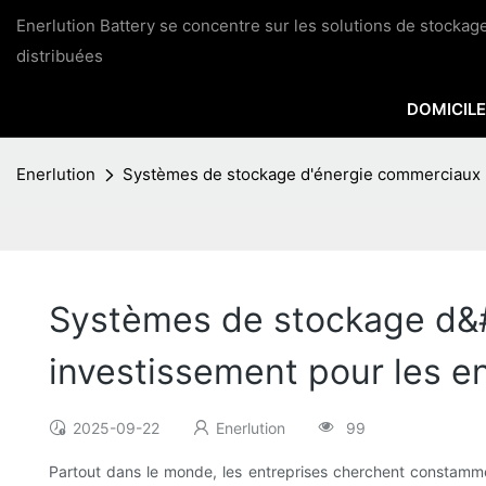
Enerlution Battery se concentre sur les solutions de stocka
distribuées
DOMICILE
Enerlution
Systèmes de stockage d'énergie commerciaux : 
Systèmes de stockage d&#
investissement pour les e
2025-09-22
Enerlution
99
Partout dans le monde, les entreprises cherchent constamme