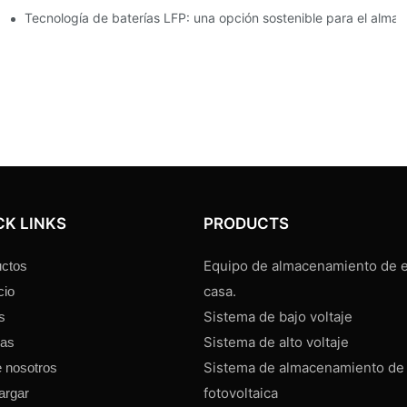
io para el almacenamiento de energía
Tecnología de baterías LFP: una opción sostenible para el alma
CK LINKS
PRODUCTS
Equipo de almacenamiento de e
ctos
casa.
cio
Sistema de bajo voltaje
s
Sistema de alto voltaje
ias
Sistema de almacenamiento de
 nosotros
fotovoltaica
argar