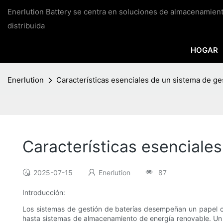
Enerlution Battery se centra en soluciones de almacenamien
distribuida
HOGAR
Enerlution
Características esenciales de un sistema de ges
Características esenciales
2025-07-15
Enerlution
87
Introducción:
Los sistemas de gestión de baterías desempeñan un papel cru
hasta sistemas de almacenamiento de energía renovable. Un si