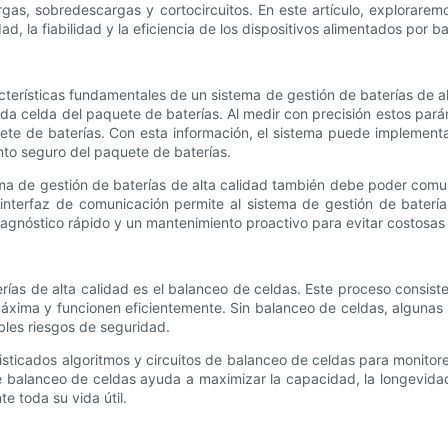
argas, sobredescargas y cortocircuitos. En este artículo, explorarem
d, la fiabilidad y la eficiencia de los dispositivos alimentados por ba
terísticas fundamentales de un sistema de gestión de baterías de a
ada celda del paquete de baterías. Al medir con precisión estos par
ete de baterías. Con esta información, el sistema puede implementa
nto seguro del paquete de baterías.
ma de gestión de baterías de alta calidad también debe poder comu
interfaz de comunicación permite al sistema de gestión de baterías
diagnóstico rápido y un mantenimiento proactivo para evitar costosas 
erías de alta calidad es el balanceo de celdas. Este proceso consist
máxima y funcionen eficientemente. Sin balanceo de celdas, alguna
bles riesgos de seguridad.
ticados algoritmos y circuitos de balanceo de celdas para monitorear
 de balanceo de celdas ayuda a maximizar la capacidad, la longevida
e toda su vida útil.