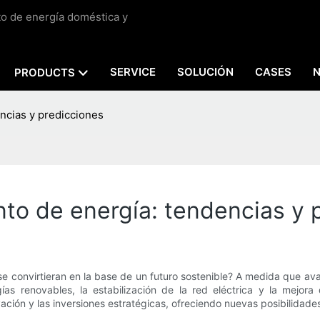
to de energía doméstica y
SERVICE
SOLUCIÓN
CASES
PRODUCTS
ncias y predicciones
nto de energía: tendencias y 
 se convirtieran en la base de un futuro sostenible? A medida que a
s renovables, la estabilización de la red eléctrica y la mejora 
vación y las inversiones estratégicas, ofreciendo nuevas posibilida