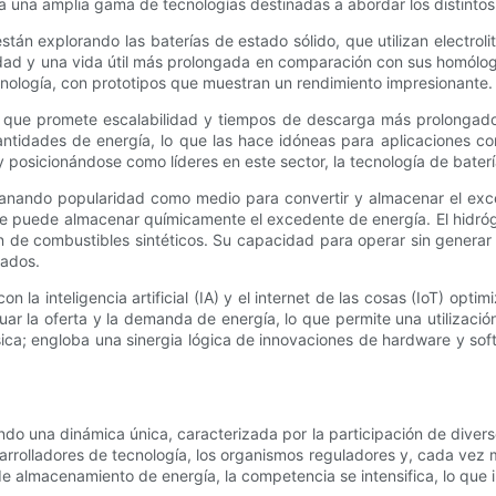
una amplia gama de tecnologías destinadas a abordar los distintos 
 están explorando las baterías de estado sólido, que utilizan electroli
ad y una vida útil más prolongada en comparación con sus homólo
cnología, con prototipos que muestran un rendimiento impresionante.
que promete escalabilidad y tiempos de descarga más prolongados. A
antidades de energía, lo que las hace idóneas para aplicaciones co
sicionándose como líderes en este sector, la tecnología de batería
nando popularidad como medio para convertir y almacenar el exce
 se puede almacenar químicamente el excedente de energía. El hidróg
n de combustibles sintéticos. Su capacidad para operar sin generar
zados.
la inteligencia artificial (IA) y el internet de las cosas (IoT) optim
luar la oferta y la demanda de energía, lo que permite una utilizaci
física; engloba una sinergia lógica de innovaciones de hardware y s
una dinámica única, caracterizada por la participación de diversos 
sarrolladores de tecnología, los organismos reguladores y, cada ve
 almacenamiento de energía, la competencia se intensifica, lo que i