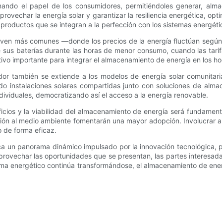
mando el papel de los consumidores, permitiéndoles generar, alma
 aprovechar la energía solar y garantizar la resiliencia energética
productos que se integran a la perfección con los sistemas energétic
vuelven más comunes —donde los precios de la energía fluctúan seg
us baterías durante las horas de menor consumo, cuando las tarif
ntivo importante para integrar el almacenamiento de energía en los h
r también se extiende a los modelos de energía solar comunitaria
o instalaciones solares compartidas junto con soluciones de alma
ndividuales, democratizando así el acceso a la energía renovable.
ficios y la viabilidad del almacenamiento de energía será fundamen
ibución al medio ambiente fomentarán una mayor adopción. Involucrar 
o de forma eficaz.
a un panorama dinámico impulsado por la innovación tecnológica, po
aprovechar las oportunidades que se presentan, las partes interesad
orama energético continúa transformándose, el almacenamiento de e