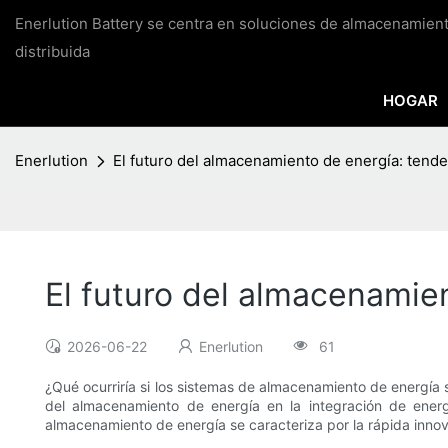
Enerlution Battery se centra en soluciones de almacenamien
distribuida
HOGAR
Enerlution
El futuro del almacenamiento de energía: tende
El futuro del almacenamie
2026-06-22
Enerlution
61
¿Qué ocurriría si los sistemas de almacenamiento de energía
del almacenamiento de energía en la integración de energía
almacenamiento de energía se caracteriza por la rápida inno