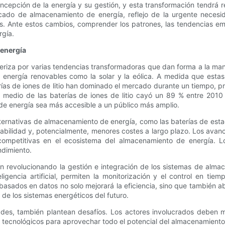
cepción de la energía y su gestión, y esta transformación tendrá r
ado de almacenamiento de energía, reflejo de la urgente necesida
les. Ante estos cambios, comprender los patrones, las tendencias e
rgía.
 energía
eriza por varias tendencias transformadoras que dan forma a la man
 de energía renovables como la solar y la eólica. A medida que e
as de iones de litio han dominado el mercado durante un tiempo, pr
 medio de las baterías de iones de litio cayó un 89 % entre 2010
e energía sea más accesible a un público más amplio.
ternativas de almacenamiento de energía, como las baterías de estado
abilidad y, potencialmente, menores costes a largo plazo. Los avanc
 competitivas en el ecosistema del almacenamiento de energía. L
ndimiento.
n revolucionando la gestión e integración de los sistemas de almac
igencia artificial, permiten la monitorización y el control en tie
asados ​​en datos no solo mejorará la eficiencia, sino que también
 de los sistemas energéticos del futuro.
des, también plantean desafíos. Los actores involucrados deben m
 tecnológicos para aprovechar todo el potencial del almacenamiento 