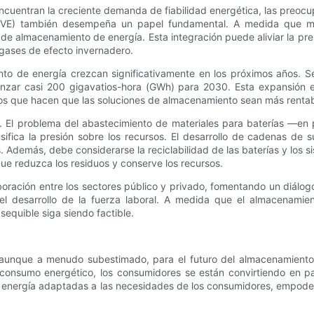
ncuentran la creciente demanda de fiabilidad energética, las preocu
cos (VE) también desempeña un papel fundamental. A medida que
almacenamiento de energía. Esta integración puede aliviar la presió
 gases de efecto invernadero.
o de energía crezcan significativamente en los próximos años. Se
anzar casi 200 gigavatios-hora (GWh) para 2030. Esta expansión 
os que hacen que las soluciones de almacenamiento sean más rentabl
 El problema del abastecimiento de materiales para baterías —en p
fica la presión sobre los recursos. El desarrollo de cadenas de su
. Además, debe considerarse la reciclabilidad de las baterías y lo
que reduzca los residuos y conserve los recursos.
oración entre los sectores público y privado, fomentando un diálog
l desarrollo de la fuerza laboral. A medida que el almacenamien
sequible siga siendo factible.
 aunque a menudo subestimado, para el futuro del almacenamiento 
l consumo energético, los consumidores se están convirtiendo en pa
energía adaptadas a las necesidades de los consumidores, empoder