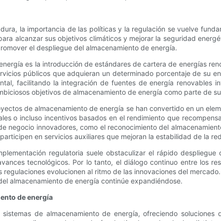
ura, la importancia de las políticas y la regulación se vuelve fu
a alcanzar sus objetivos climáticos y mejorar la seguridad energéti
 promover el despliegue del almacenamiento de energía.
energía es la introducción de estándares de cartera de energías ren
servicios públicos que adquieran un determinado porcentaje de su en
 facilitando la integración de fuentes de energía renovables int
 ambiciosos objetivos de almacenamiento de energía como parte de s
royectos de almacenamiento de energía se han convertido en un elem
ales o incluso incentivos basados ​​en el rendimiento que recompen
s de negocio innovadores, como el reconocimiento del almacenamien
articipen en servicios auxiliares que mejoran la estabilidad de la red
 implementación regulatoria suele obstaculizar el rápido desplieg
avances tecnológicos. Por lo tanto, el diálogo continuo entre los re
 regulaciones evolucionen al ritmo de las innovaciones del mercado. 
ma del almacenamiento de energía continúe expandiéndose.
ento de energía
 sistemas de almacenamiento de energía, ofreciendo soluciones que