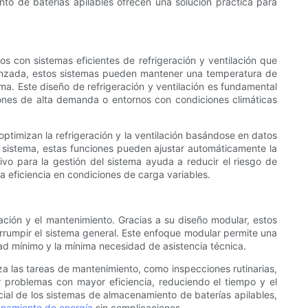
nto de baterías apilables ofrecen una solución práctica para
s con sistemas eficientes de refrigeración y ventilación que
avanzada, estos sistemas pueden mantener una temperatura de
ema. Este diseño de refrigeración y ventilación es fundamental
ciones de alta demanda o entornos con condiciones climáticas
ptimizan la refrigeración y la ventilación basándose en datos
el sistema, estas funciones pueden ajustar automáticamente la
ivo para la gestión del sistema ayuda a reducir el riesgo de
 eficiencia en condiciones de carga variables.
lación y el mantenimiento. Gracias a su diseño modular, estos
rrumpir el sistema general. Este enfoque modular permite una
idad mínimo y la mínima necesidad de asistencia técnica.
iza las tareas de mantenimiento, como inspecciones rutinarias,
r problemas con mayor eficiencia, reduciendo el tiempo y el
cial de los sistemas de almacenamiento de baterías apilables,
enamiento de energía
sin complicaciones.