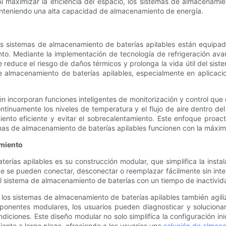
Al maximizar la eficiencia del espacio, los sistemas de almacenamie
nteniendo una alta capacidad de almacenamiento de energía.
s sistemas de almacenamiento de baterías apilables están equipado
ento. Mediante la implementación de tecnología de refrigeración 
reduce el riesgo de daños térmicos y prolonga la vida útil del sist
 de almacenamiento de baterías apilables, especialmente en aplica
 incorporan funciones inteligentes de monitorización y control que o
continuamente los niveles de temperatura y el flujo de aire dentro d
iento eficiente y evitar el sobrecalentamiento. Este enfoque proact
mas de almacenamiento de baterías apilables funcionen con la máxima
imiento
rías apilables es su construcción modular, que simplifica la insta
 se pueden conectar, desconectar o reemplazar fácilmente sin inte
n del sistema de almacenamiento de baterías con un tiempo de inactiv
e los sistemas de almacenamiento de baterías apilables también agil
omponentes modulares, los usuarios pueden diagnosticar y soluciona
iciones. Este diseño modular no solo simplifica la configuración ini
iento a largo plazo, ofreciendo a los usuarios una
solución de almac