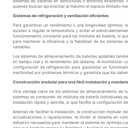
sistemas de baterías en estructuras o entornos existentes. 
quienes buscan aprovechar al máximo el espacio limitado ma
Sistemas de refrigeración y ventilación eficientes
Para garantizar un rendimiento y una longevidad óptimos, lo
ayudan a regular la temperatura y evitar el sobrecalentami
funcionamiento constante para los módulos de batería, lo que 
para mantener la eficiencia y la fiabilidad de los sistemas
variables.
Los sistemas de almacenamiento de baterías apilables también
en tiempo real y el rendimiento del sistema. Al monitorizar 
configuración de refrigeración para garantizar un funcionam
inactividad por problemas térmicos y garantiza que los siste
Construcción modular para una fácil instalación y manten
Otra ventaja clave de los sistemas de almacenamiento de bate
sistemas se componen de módulos de batería individuales que
instalación rápida y sencilla, lo que facilita la configuració
Además de facilitar la instalación, la construcción modular d
actualizaciones o reparaciones. Al dividir el sistema en c
esfuerzo necesarios para mantener el sistema en óptimas cond
sino que también mejora su fiabilidad y facilidad de mantenim