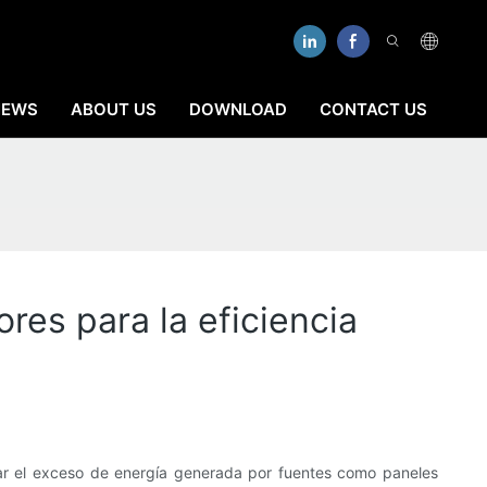
NEWS
ABOUT US
DOWNLOAD
CONTACT US
res para la eficiencia
ar el exceso de energía generada por fuentes como paneles