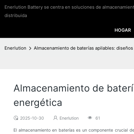
Enerlution Battery se centra en soluciones de almacenamien
distribuida
HOGAR
Enerlution
Almacenamiento de baterías apilables: diseños 
Almacenamiento de batería
energética
2025-10-30
Enerlution
61
El almacenamiento en baterías es un componente crucial d