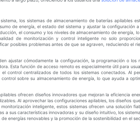
 sistema, los sistemas de almacenamiento de baterías apilables es
umo de energía, el estado del sistema y ajustar la configuración a di
ducción, el consumo y los niveles de almacenamiento de energía, lo
onalidad de monitorización y control inteligente no solo proporc
icar posibles problemas antes de que se agraven, reduciendo el rie
eden ajustar cómodamente la configuración, la programación o los
dora. Esta función de acceso remoto es especialmente útil para usu
y el control centralizados de todos los sistemas conectados. Al p
 y control sobre su almacenamiento de energía, lo que ayuda a opti
ilables ofrecen diseños innovadores que mejoran la eficiencia ener
zables. Al aprovechar las configuraciones apilables, los diseños que 
 monitorización inteligente, estos sistemas ofrecen una solución f
ias a sus características innovadoras y su diseño intuitivo, los sis
e energías renovables y la promoción de la sostenibilidad en el sec