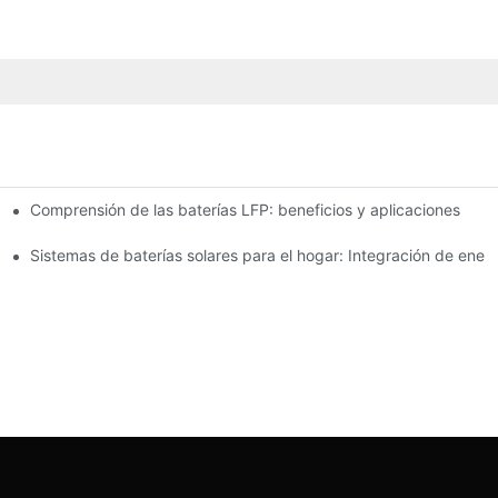
Comprensión de las baterías LFP: beneficios y aplicaciones
acenamiento de energía
queñas empresas
Sistemas de baterías solares para el hogar: Integración de ener