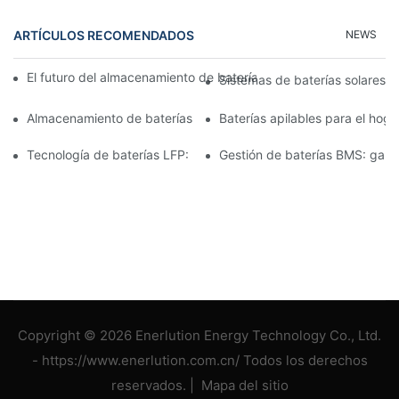
ARTÍCULOS RECOMENDADOS
NEWS
El futuro del almacenamiento de baterías comerciales: tendenci
Sistemas de baterías solares p
Almacenamiento de baterías de 15 kW: Impulsando su futuro co
Baterías apilables para el hog
Tecnología de baterías LFP: una opción sostenible para el alm
Gestión de baterías BMS: garan
Copyright © 2026 Enerlution Energy Technology Co., Ltd.
- https://www.enerlution.com.cn/ Todos los derechos
reservados. |
Mapa del sitio