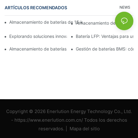
ARTÍCULOS RECOMENDADOS
NEWS
Almacenamiento de baterías de 15 kW: Impulsando su futuro co
Almacenamiento de baterías mo
Explorando soluciones innovadoras de almacenamiento de ener
Batería LFP: Ventajas para uso 
Almacenamiento de baterías industriales: Impulsando operacion
Gestión de baterías BMS: cómo
Copyright © 2026 Enerlution Energy Technology Co., Ltd.
- https://www.enerlution.com.cn/ Todos los derechos
reservados. |
Mapa del sitio