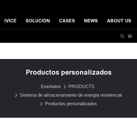
ERVICE
SOLUCIÓN
CASES
NEWS
ABOUT US
Sistema de almacenamiento de energía residencial
Si
Productos personalizados
Enerlution
PRODUCTS
Sistema de almacenamiento de energía residencial
Productos personalizados